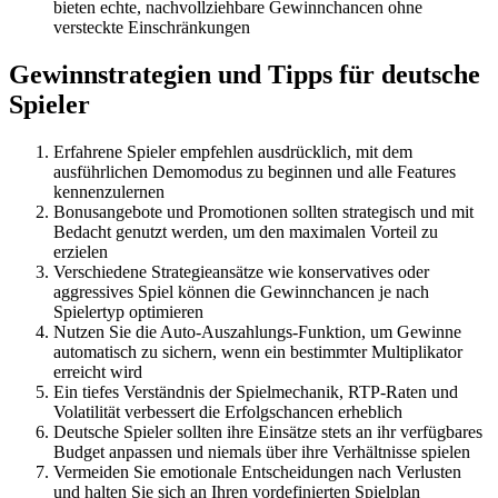
bieten echte, nachvollziehbare Gewinnchancen ohne
versteckte Einschränkungen
Gewinnstrategien und Tipps für deutsche
Spieler
Erfahrene Spieler empfehlen ausdrücklich, mit dem
ausführlichen Demomodus zu beginnen und alle Features
kennenzulernen
Bonusangebote und Promotionen sollten strategisch und mit
Bedacht genutzt werden, um den maximalen Vorteil zu
erzielen
Verschiedene Strategieansätze wie konservatives oder
aggressives Spiel können die Gewinnchancen je nach
Spielertyp optimieren
Nutzen Sie die Auto-Auszahlungs-Funktion, um Gewinne
automatisch zu sichern, wenn ein bestimmter Multiplikator
erreicht wird
Ein tiefes Verständnis der Spielmechanik, RTP-Raten und
Volatilität verbessert die Erfolgschancen erheblich
Deutsche Spieler sollten ihre Einsätze stets an ihr verfügbares
Budget anpassen und niemals über ihre Verhältnisse spielen
Vermeiden Sie emotionale Entscheidungen nach Verlusten
und halten Sie sich an Ihren vordefinierten Spielplan