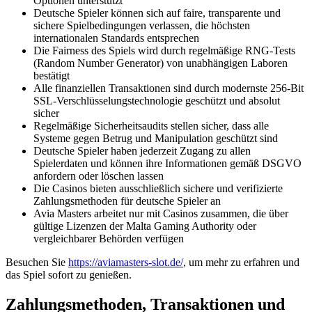
Optionen unterstützt
Deutsche Spieler können sich auf faire, transparente und
sichere Spielbedingungen verlassen, die höchsten
internationalen Standards entsprechen
Die Fairness des Spiels wird durch regelmäßige RNG-Tests
(Random Number Generator) von unabhängigen Laboren
bestätigt
Alle finanziellen Transaktionen sind durch modernste 256-Bit
SSL-Verschlüsselungstechnologie geschützt und absolut
sicher
Regelmäßige Sicherheitsaudits stellen sicher, dass alle
Systeme gegen Betrug und Manipulation geschützt sind
Deutsche Spieler haben jederzeit Zugang zu allen
Spielerdaten und können ihre Informationen gemäß DSGVO
anfordern oder löschen lassen
Die Casinos bieten ausschließlich sichere und verifizierte
Zahlungsmethoden für deutsche Spieler an
Avia Masters arbeitet nur mit Casinos zusammen, die über
gültige Lizenzen der Malta Gaming Authority oder
vergleichbarer Behörden verfügen
Besuchen Sie
https://aviamasters-slot.de/
, um mehr zu erfahren und
das Spiel sofort zu genießen.
Zahlungsmethoden, Transaktionen und