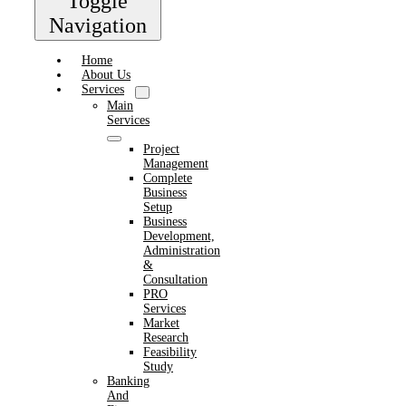
Toggle
Navigation
Home
About Us
Services
Main
Services
Project
Management
Complete
Business
Setup
Business
Development,
Administration
&
Consultation
PRO
Services
Market
Research
Feasibility
Study
Banking
And