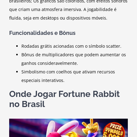
brasileiros; Os gráficos são coloridos, com efeitos sonoros
que criam uma atmosfera imersiva. A jogabilidade é
fluida, seja em desktops ou dispositivos móveis.
Funcionalidades e Bônus
Rodadas grátis acionadas com o símbolo scatter.
Bônus de multiplicadores que podem aumentar os
ganhos consideravelmente.
Simbolismo com coelhos que ativam recursos
especiais interativos.
Onde Jogar Fortune Rabbit
no Brasil