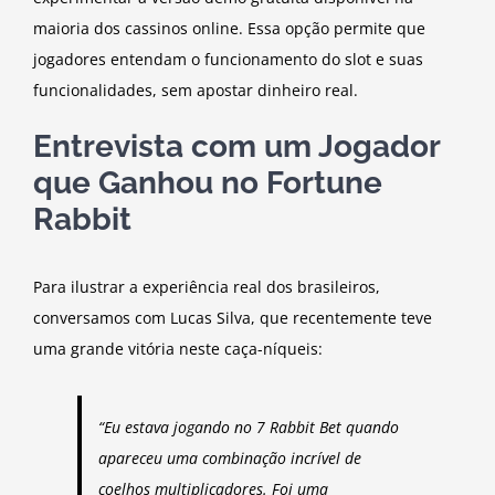
maioria dos cassinos online. Essa opção permite que
jogadores entendam o funcionamento do slot e suas
funcionalidades, sem apostar dinheiro real.
Entrevista com um Jogador
que Ganhou no Fortune
Rabbit
Para ilustrar a experiência real dos brasileiros,
conversamos com Lucas Silva, que recentemente teve
uma grande vitória neste caça-níqueis:
“Eu estava jogando no 7 Rabbit Bet quando
apareceu uma combinação incrível de
coelhos multiplicadores. Foi uma