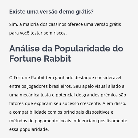
Existe uma versão demo grátis?
Sim, a maioria dos cassinos oferece uma versão grátis
para você testar sem riscos.
Análise da Popularidade do
Fortune Rabbit
O Fortune Rabbit tem ganhado destaque considerável
entre os jogadores brasileiros. Seu apelo visual aliado a
uma mecânica justa e potencial de grandes prêmios são
fatores que explicam seu sucesso crescente. Além disso,
a compatibilidade com os principais dispositivos e
métodos de pagamento locais influenciam positivamente
essa popularidade.