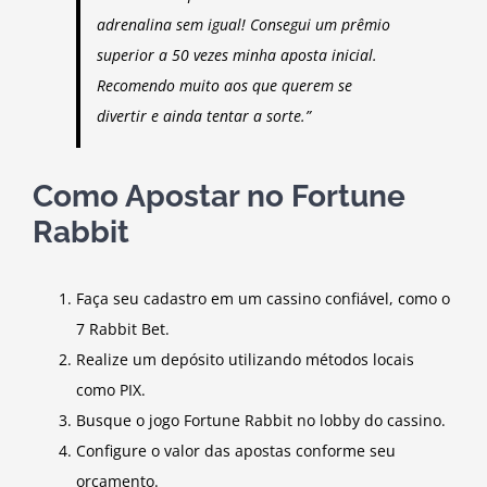
adrenalina sem igual! Consegui um prêmio
superior a 50 vezes minha aposta inicial.
Recomendo muito aos que querem se
divertir e ainda tentar a sorte.”
Como Apostar no Fortune
Rabbit
Faça seu cadastro em um cassino confiável, como o
7 Rabbit Bet.
Realize um depósito utilizando métodos locais
como PIX.
Busque o jogo Fortune Rabbit no lobby do cassino.
Configure o valor das apostas conforme seu
orçamento.