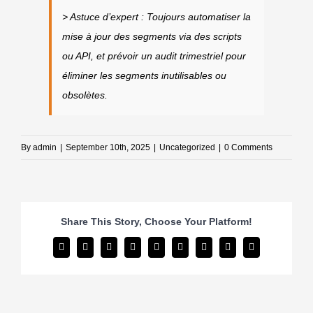
> Astuce d’expert : Toujours automatiser la
mise à jour des segments via des scripts
ou API, et prévoir un audit trimestriel pour
éliminer les segments inutilisables ou
obsolètes.
By
admin
|
September 10th, 2025
|
Uncategorized
|
0 Comments
Share This Story, Choose Your Platform!
Facebook
Twitter
Reddit
LinkedIn
WhatsApp
Tumblr
Pinterest
Vk
Email