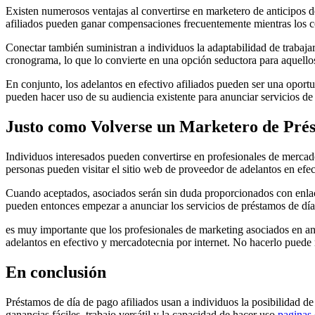
Existen numerosos ventajas al convertirse en marketero de anticipos de
afiliados pueden ganar compensaciones frecuentemente mientras los 
Conectar también suministran a individuos la adaptabilidad de trabaja
cronograma, lo que lo convierte en una opción seductora para aquello
En conjunto, los adelantos en efectivo afiliados pueden ser una oportu
pueden hacer uso de su audiencia existente para anunciar servicios d
Justo como Volverse un Marketero de Prés
Individuos interesados pueden convertirse en profesionales de mercado
personas pueden visitar el sitio web de proveedor de adelantos en efe
Cuando aceptados, asociados serán sin duda proporcionados con enlace
pueden entonces empezar a anunciar los servicios de préstamos de día d
es muy importante que los profesionales de marketing asociados en ant
adelantos en efectivo y mercadotecnia por internet. No hacerlo puede r
En conclusión
Préstamos de día de pago afiliados usan a individuos la posibilidad d
ganancias fáciles, trabajo versátil y la capacidad de hacer uso
paginas 