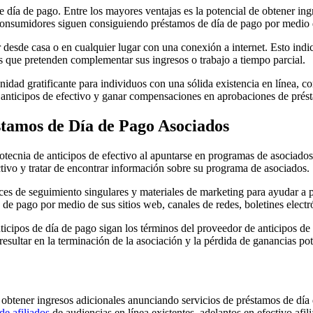
 día de pago. Entre los mayores ventajas es la potencial de obtener ing
consumidores siguen consiguiendo préstamos de día de pago por medio
r desde casa o en cualquier lugar con una conexión a internet. Esto ind
s que pretenden complementar sus ingresos o trabajo a tiempo parcial.
nidad gratificante para individuos con una sólida existencia en línea, 
e anticipos de efectivo y ganar compensaciones en aprobaciones de prés
tamos de Día de Pago Asociados
tecnia de anticipos de efectivo al apuntarse en programas de asociados 
ctivo y tratar de encontrar información sobre su programa de asociados.
s de seguimiento singulares y materiales de marketing para ayudar a pro
e pago por medio de sus sitios web, canales de redes, boletines electró
icipos de día de pago sigan los términos del proveedor de anticipos de 
esultar en la terminación de la asociación y la pérdida de ganancias pot
e obtener ingresos adicionales anunciando servicios de préstamos de día
de afiliados
de audiencias en línea existentes, adelantos en efectivo afi