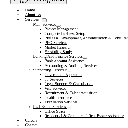
Home
About Us
Services
Main Services
Project Management
Complete Business Setup
Business Development, Administration & Consultat
PRO Services
Market Research
Feasibility Study
Banking And Finance Services
Bank Account Assistance
Accounting & Auditing Services
Supporting Services:
Government Approvals
IT Services
Legal Support & Consultation
Visa Services
Recruitment & Talent Aquisition
Health Insurance
Translation Services
Real Estate Services:
Office Space
Residential & Commercial Real Estate Assistance
Careers
Contact