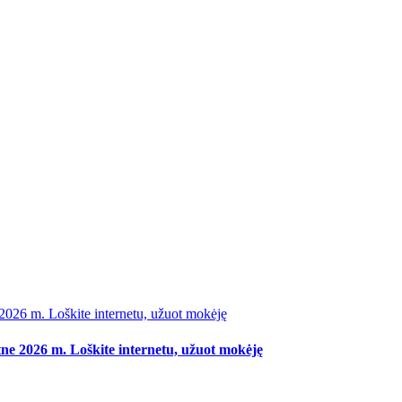
2026 m. Loškite internetu, užuot mokėję
tne 2026 m. Loškite internetu, užuot mokėję