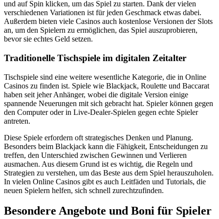
und auf Spin klicken, um das Spiel zu starten. Dank der vielen
verschiedenen Variationen ist für jeden Geschmack etwas dabei.
Außerdem bieten viele Casinos auch kostenlose Versionen der Slots
an, um den Spielern zu ermöglichen, das Spiel auszuprobieren,
bevor sie echtes Geld setzen.
Traditionelle Tischspiele im digitalen Zeitalter
Tischspiele sind eine weitere wesentliche Kategorie, die in Online
Casinos zu finden ist. Spiele wie Blackjack, Roulette und Baccarat
haben seit jeher Anhänger, wobei die digitale Version einige
spannende Neuerungen mit sich gebracht hat. Spieler können gegen
den Computer oder in Live-Dealer-Spielen gegen echte Spieler
antreten.
Diese Spiele erfordern oft strategisches Denken und Planung.
Besonders beim Blackjack kann die Fähigkeit, Entscheidungen zu
treffen, den Unterschied zwischen Gewinnen und Verlieren
ausmachen. Aus diesem Grund ist es wichtig, die Regeln und
Strategien zu verstehen, um das Beste aus dem Spiel herauszuholen.
In vielen Online Casinos gibt es auch Leitfäden und Tutorials, die
neuen Spielern helfen, sich schnell zurechtzufinden.
Besondere Angebote und Boni für Spieler