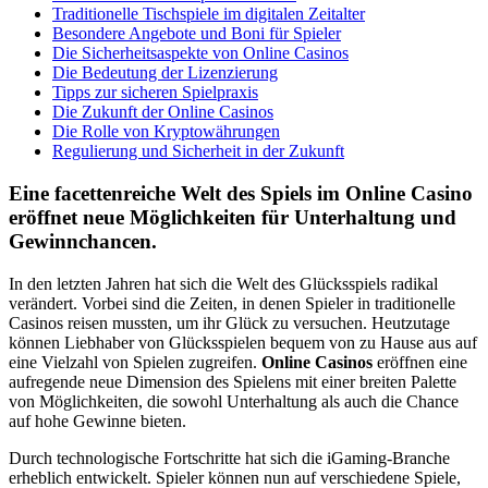
Traditionelle Tischspiele im digitalen Zeitalter
Besondere Angebote und Boni für Spieler
Die Sicherheitsaspekte von Online Casinos
Die Bedeutung der Lizenzierung
Tipps zur sicheren Spielpraxis
Die Zukunft der Online Casinos
Die Rolle von Kryptowährungen
Regulierung und Sicherheit in der Zukunft
Eine facettenreiche Welt des Spiels im Online Casino
eröffnet neue Möglichkeiten für Unterhaltung und
Gewinnchancen.
In den letzten Jahren hat sich die Welt des Glücksspiels radikal
verändert. Vorbei sind die Zeiten, in denen Spieler in traditionelle
Casinos reisen mussten, um ihr Glück zu versuchen. Heutzutage
können Liebhaber von Glücksspielen bequem von zu Hause aus auf
eine Vielzahl von Spielen zugreifen.
Online Casinos
eröffnen eine
aufregende neue Dimension des Spielens mit einer breiten Palette
von Möglichkeiten, die sowohl Unterhaltung als auch die Chance
auf hohe Gewinne bieten.
Durch technologische Fortschritte hat sich die iGaming-Branche
erheblich entwickelt. Spieler können nun auf verschiedene Spiele,