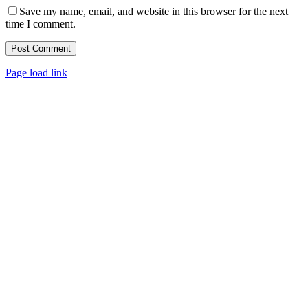
Save my name, email, and website in this browser for the next
time I comment.
Page load link