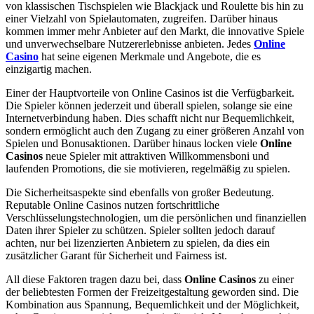
von klassischen Tischspielen wie Blackjack und Roulette bis hin zu
einer Vielzahl von Spielautomaten, zugreifen. Darüber hinaus
kommen immer mehr Anbieter auf den Markt, die innovative Spiele
und unverwechselbare Nutzererlebnisse anbieten. Jedes
Online
Casino
hat seine eigenen Merkmale und Angebote, die es
einzigartig machen.
Einer der Hauptvorteile von Online Casinos ist die Verfügbarkeit.
Die Spieler können jederzeit und überall spielen, solange sie eine
Internetverbindung haben. Dies schafft nicht nur Bequemlichkeit,
sondern ermöglicht auch den Zugang zu einer größeren Anzahl von
Spielen und Bonusaktionen. Darüber hinaus locken viele
Online
Casinos
neue Spieler mit attraktiven Willkommensboni und
laufenden Promotions, die sie motivieren, regelmäßig zu spielen.
Die Sicherheitsaspekte sind ebenfalls von großer Bedeutung.
Reputable Online Casinos nutzen fortschrittliche
Verschlüsselungstechnologien, um die persönlichen und finanziellen
Daten ihrer Spieler zu schützen. Spieler sollten jedoch darauf
achten, nur bei lizenzierten Anbietern zu spielen, da dies ein
zusätzlicher Garant für Sicherheit und Fairness ist.
All diese Faktoren tragen dazu bei, dass
Online Casinos
zu einer
der beliebtesten Formen der Freizeitgestaltung geworden sind. Die
Kombination aus Spannung, Bequemlichkeit und der Möglichkeit,