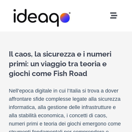
Skip
to
Toggle
content
Naviga
Home
About Us
Il caos, la sicurezza e i numeri
primi: un viaggio tra teoria e
Services
giochi come Fish Road
Nell’epoca digitale in cui l’Italia si trova a dover
Careers
affrontare sfide complesse legate alla sicurezza
informatica, alla gestione delle infrastrutture e
Contact
alla stabilità economica, i concetti di caos,
numeri primi e teoria dei giochi emergono come
strumenti fondamentali per comprendere e