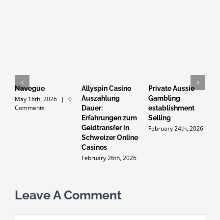
Navegue
Allyspin Casino
Private Aussie
G
Auszahlung
Gambling
d
May 18th, 2026
|
0
Comments
Dauer:
establishment
p
Erfahrungen zum
Selling
Y
Geldtransfer in
t
February 24th, 2026
Schweizer Online
2
Casinos
i
m
February 26th, 2026
F
Leave A Comment