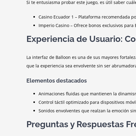
Si te entusiasma probar este juego, es útil saber cuá
Casino Ecuador 1 – Plataforma recomendada por 
Imperio Casino – Ofrece bonos exclusivos para 
Experiencia de Usuario: Co
La interfaz de Balloon es una de sus mayores fortalez
que la experiencia sea envolvente sin ser abrumador
Elementos destacados
Animaciones fluidas que mantienen la dinamis
Control táctil optimizado para dispositivos mó
Sonidos envolventes que realzan la emoción sin
Preguntas y Respuestas Fr