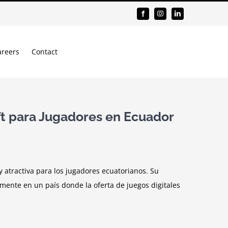
areers
Contact
ft para Jugadores en Ecuador
 atractiva para los jugadores ecuatorianos. Su
mente en un país donde la oferta de juegos digitales