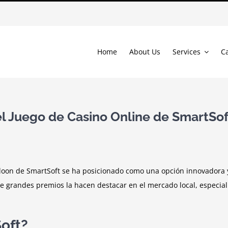
Home
About Us
Services
C
el Juego de Casino Online de SmartSo
lloon de SmartSoft se ha posicionado como una opción innovadora y
e grandes premios la hacen destacar en el mercado local, especial
oft?