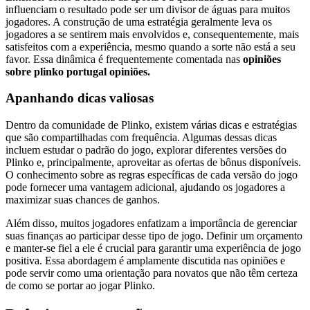
influenciam o resultado pode ser um divisor de águas para muitos
jogadores. A construção de uma estratégia geralmente leva os
jogadores a se sentirem mais envolvidos e, consequentemente, mais
satisfeitos com a experiência, mesmo quando a sorte não está a seu
favor. Essa dinâmica é frequentemente comentada nas
opiniões
sobre plinko portugal opiniões.
Apanhando dicas valiosas
Dentro da comunidade de Plinko, existem várias dicas e estratégias
que são compartilhadas com frequência. Algumas dessas dicas
incluem estudar o padrão do jogo, explorar diferentes versões do
Plinko e, principalmente, aproveitar as ofertas de bônus disponíveis.
O conhecimento sobre as regras específicas de cada versão do jogo
pode fornecer uma vantagem adicional, ajudando os jogadores a
maximizar suas chances de ganhos.
Além disso, muitos jogadores enfatizam a importância de gerenciar
suas finanças ao participar desse tipo de jogo. Definir um orçamento
e manter-se fiel a ele é crucial para garantir uma experiência de jogo
positiva. Essa abordagem é amplamente discutida nas opiniões e
pode servir como uma orientação para novatos que não têm certeza
de como se portar ao jogar Plinko.