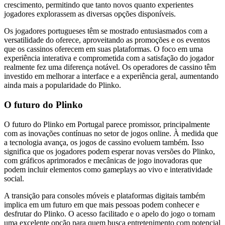
crescimento, permitindo que tanto novos quanto experientes
jogadores explorassem as diversas opções disponíveis.
Os jogadores portugueses têm se mostrado entusiasmados com a
versatilidade do oferece, aproveitando as promoções e os eventos
que os cassinos oferecem em suas plataformas. O foco em uma
experiência interativa e comprometida com a satisfação do jogador
realmente fez uma diferença notável. Os operadores de cassino têm
investido em melhorar a interface e a experiência geral, aumentando
ainda mais a popularidade do Plinko.
O futuro do Plinko
O futuro do Plinko em Portugal parece promissor, principalmente
com as inovações contínuas no setor de jogos online. À medida que
a tecnologia avança, os jogos de cassino evoluem também. Isso
significa que os jogadores podem esperar novas versões do Plinko,
com gráficos aprimorados e mecânicas de jogo inovadoras que
podem incluir elementos como gameplays ao vivo e interatividade
social.
A transição para consoles móveis e plataformas digitais também
implica em um futuro em que mais pessoas podem conhecer e
desfrutar do Plinko. O acesso facilitado e o apelo do jogo o tornam
uma excelente opção para quem busca entretenimento com potencial