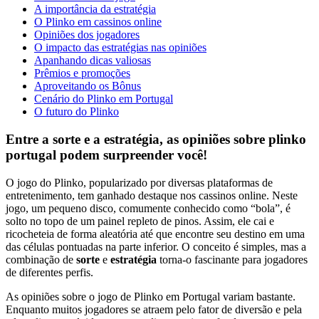
A importância da estratégia
O Plinko em cassinos online
Opiniões dos jogadores
O impacto das estratégias nas opiniões
Apanhando dicas valiosas
Prêmios e promoções
Aproveitando os Bônus
Cenário do Plinko em Portugal
O futuro do Plinko
Entre a sorte e a estratégia, as opiniões sobre plinko
portugal podem surpreender você!
O jogo do Plinko, popularizado por diversas plataformas de
entretenimento, tem ganhado destaque nos cassinos online. Neste
jogo, um pequeno disco, comumente conhecido como “bola”, é
solto no topo de um painel repleto de pinos. Assim, ele cai e
ricocheteia de forma aleatória até que encontre seu destino em uma
das células pontuadas na parte inferior. O conceito é simples, mas a
combinação de
sorte
e
estratégia
torna-o fascinante para jogadores
de diferentes perfis.
As opiniões sobre o jogo de Plinko em Portugal variam bastante.
Enquanto muitos jogadores se atraem pelo fator de diversão e pela