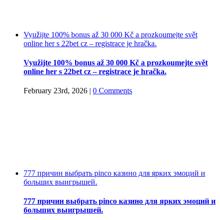
Využijte 100% bonus až 30 000 Kč a prozkoumejte svět
online her s 22bet cz – registrace je hračka.
Využijte 100% bonus až 30 000 Kč a prozkoumejte svět
online her s 22bet cz – registrace je hračka.
February 23rd, 2026
|
0 Comments
777 причин выбрать pinco казино для ярких эмоций и
больших выигрышей.
777 причин выбрать pinco казино для ярких эмоций и
больших выигрышей.