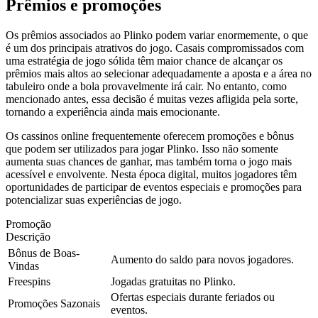
Prêmios e promoções
Os prêmios associados ao Plinko podem variar enormemente, o que
é um dos principais atrativos do jogo. Casais compromissados com
uma estratégia de jogo sólida têm maior chance de alcançar os
prêmios mais altos ao selecionar adequadamente a aposta e a área no
tabuleiro onde a bola provavelmente irá cair. No entanto, como
mencionado antes, essa decisão é muitas vezes afligida pela sorte,
tornando a experiência ainda mais emocionante.
Os cassinos online frequentemente oferecem promoções e bônus
que podem ser utilizados para jogar Plinko. Isso não somente
aumenta suas chances de ganhar, mas também torna o jogo mais
acessível e envolvente. Nesta época digital, muitos jogadores têm
oportunidades de participar de eventos especiais e promoções para
potencializar suas experiências de jogo.
Promoção
Descrição
Bônus de Boas-
Aumento do saldo para novos jogadores.
Vindas
Freespins
Jogadas gratuitas no Plinko.
Ofertas especiais durante feriados ou
Promoções Sazonais
eventos.