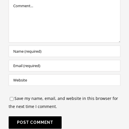
Comment
Save my name, email, and website in this browser for
the next time I comment.