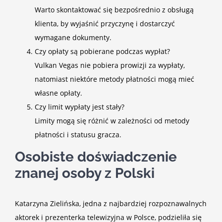
Warto skontaktować się bezpośrednio z obsługą
klienta‚ by wyjaśnić przyczynę i dostarczyć
wymagane dokumenty.
Czy opłaty są pobierane podczas wypłat?
Vulkan Vegas nie pobiera prowizji za wypłaty‚
natomiast niektóre metody płatności mogą mieć
własne opłaty.
Czy limit wypłaty jest stały?
Limity mogą się różnić w zależności od metody
płatności i statusu gracza.
Osobiste doświadczenie
znanej osoby z Polski
Katarzyna Zielińska‚ jedna z najbardziej rozpoznawalnych
aktorek i prezenterka telewizyjna w Polsce‚ podzieliła się