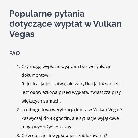
Popularne pytania
dotyczące wypłat w Vulkan
Vegas
FAQ
Czy mogę wypłacić wygraną bez weryfikacji
dokumentów?
Rejestracja jest łatwa‚ ale weryfikacja tożsamości
jest obowiązkowa przed wypłatą‚ zwłaszcza przy
większych sumach.
Jak długo trwa weryfikacja konta w Vulkan Vegas?
Zazwyczaj do 48 godzin‚ ale sytuacje wyjątkowe
mogą wydłużyć ten czas.
Co zrobić‚ jeśli wypłata jest zablokowana?