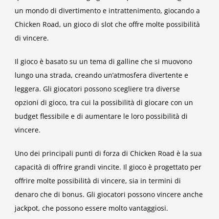
un mondo di divertimento e intrattenimento, giocando a
Chicken Road, un gioco di slot che offre molte possibilità
di vincere.
Il gioco è basato su un tema di galline che si muovono
lungo una strada, creando un’atmosfera divertente e
leggera. Gli giocatori possono scegliere tra diverse
opzioni di gioco, tra cui la possibilità di giocare con un
budget flessibile e di aumentare le loro possibilità di
vincere.
Uno dei principali punti di forza di Chicken Road è la sua
capacità di offrire grandi vincite. Il gioco è progettato per
offrire molte possibilità di vincere, sia in termini di
denaro che di bonus. Gli giocatori possono vincere anche
jackpot, che possono essere molto vantaggiosi.