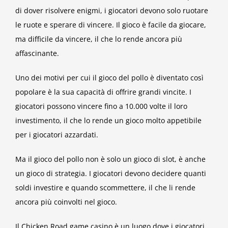
di dover risolvere enigmi, i giocatori devono solo ruotare
le ruote e sperare di vincere. Il gioco è facile da giocare,
ma difficile da vincere, il che lo rende ancora più
affascinante.
Uno dei motivi per cui il gioco del pollo è diventato così
popolare è la sua capacità di offrire grandi vincite. I
giocatori possono vincere fino a 10.000 volte il loro
investimento, il che lo rende un gioco molto appetibile
per i giocatori azzardati.
Ma il gioco del pollo non è solo un gioco di slot, è anche
un gioco di strategia. I giocatori devono decidere quanti
soldi investire e quando scommettere, il che li rende
ancora più coinvolti nel gioco.
Il Chicken Road game casino è un luogo dove i giocatori