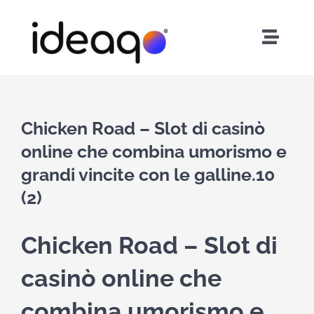
Skip
to
Toggle
content
Naviga
Home
About Us
Chicken Road – Slot di casinò
online che combina umorismo e
Services
grandi vincite con le galline.10
(2)
Careers
Chicken Road – Slot di
Contact
casinò online che
combina umorismo e