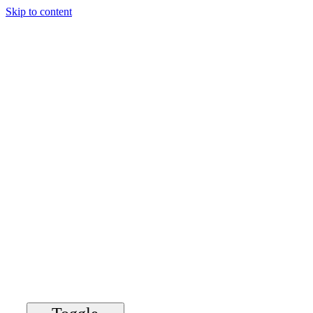
Skip to content