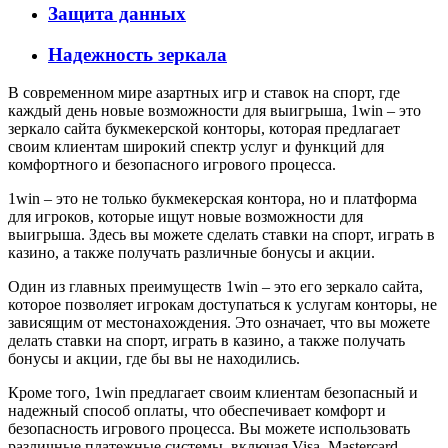
Защита данных
Надежность зеркала
В современном мире азартных игр и ставок на спорт, где
каждый день новые возможности для выигрыша, 1win – это
зеркало сайта букмекерской конторы, которая предлагает
своим клиентам широкий спектр услуг и функций для
комфортного и безопасного игрового процесса.
1win – это не только букмекерская контора, но и платформа
для игроков, которые ищут новые возможности для
выигрыша. Здесь вы можете сделать ставки на спорт, играть в
казино, а также получать различные бонусы и акции.
Один из главных преимуществ 1win – это его зеркало сайта,
которое позволяет игрокам доступаться к услугам конторы, не
зависящим от местонахождения. Это означает, что вы можете
делать ставки на спорт, играть в казино, а также получать
бонусы и акции, где бы вы не находились.
Кроме того, 1win предлагает своим клиентам безопасный и
надежный способ оплаты, что обеспечивает комфорт и
безопасность игрового процесса. Вы можете использовать
различные платежные системы, включая Visa, Mastercard,