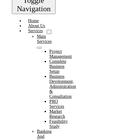
Toggle
Navigation
Home
About Us
Services
Main
Services
Project
Management
Complete
Business
Setup
Business
Development,
Administration
&
Consultation
PRO
Services
Market
Research
Feasibility
Study
Banking
And