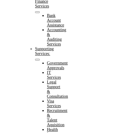
Finance
Services
Bank
Account
Assistance
Accounting
&
Auditing
Services
Supporting
Services:
Government
Approvals
IT
Services
Legal
Support
&
Consultation
Visa
Services
Recruitment
&
Talent
Aquisition
Health