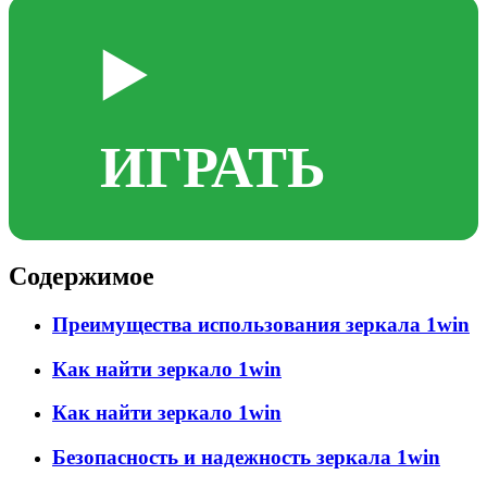
▶️
ИГРАТЬ
Содержимое
Преимущества использования зеркала 1win
Как найти зеркало 1win
Как найти зеркало 1win
Безопасность и надежность зеркала 1win