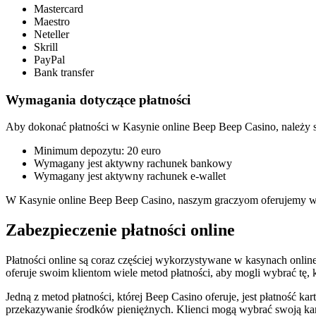
Mastercard
Maestro
Neteller
Skrill
PayPal
Bank transfer
Wymagania dotyczące płatności
Aby dokonać płatności w Kasynie online Beep Beep Casino, należy 
Minimum depozytu: 20 euro
Wymagany jest aktywny rachunek bankowy
Wymagany jest aktywny rachunek e-wallet
W Kasynie online Beep Beep Casino, naszym graczyom oferujemy wiel
Zabezpieczenie płatności online
Płatności online są coraz częściej wykorzystywane w kasynach onlin
oferuje swoim klientom wiele metod płatności, aby mogli wybrać tę, 
Jedną z metod płatności, której Beep Casino oferuje, jest płatność k
przekazywanie środków pieniężnych. Klienci mogą wybrać swoją kartę