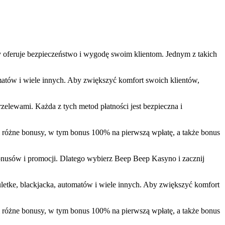
óry oferuje bezpieczeństwo i wygodę swoim klientom. Jednym z takich
matów i wiele innych. Aby zwiększyć komfort swoich klientów,
rzelewami. Każda z tych metod płatności jest bezpieczna i
m różne bonusy, w tym bonus 100% na pierwszą wpłatę, a także bonus
onusów i promocji. Dlatego wybierz Beep Beep Kasyno i zacznij
etke, blackjacka, automatów i wiele innych. Aby zwiększyć komfort
m różne bonusy, w tym bonus 100% na pierwszą wpłatę, a także bonus