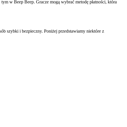
 w tym w Beep Beep. Gracze mogą wybrać metodę płatności, która
ób szybki i bezpieczny. Poniżej przedstawiamy niektóre z