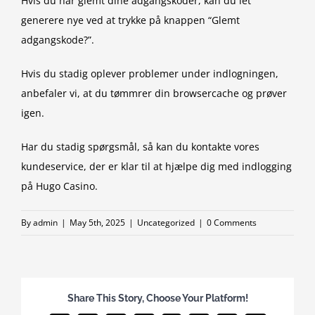
Hvis du har glemt dine adgangskoder, kan du let
generere nye ved at trykke på knappen “Glemt
adgangskode?”.
Hvis du stadig oplever problemer under indlogningen,
anbefaler vi, at du tømmrer din browsercache og prøver
igen.
Har du stadig spørgsmål, så kan du kontakte vores
kundeservice, der er klar til at hjælpe dig med indlogging
på Hugo Casino.
By
admin
|
May 5th, 2025
|
Uncategorized
|
0 Comments
Share This Story, Choose Your Platform!