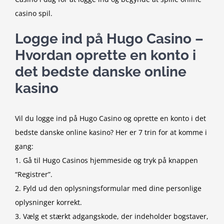
casino spil.
Logge ind på Hugo Casino –
Hvordan oprette en konto i
det bedste danske online
kasino
Vil du logge ind på Hugo Casino og oprette en konto i det
bedste danske online kasino? Her er 7 trin for at komme i
gang:
1. Gå til Hugo Casinos hjemmeside og tryk på knappen
“Registrer”.
2. Fyld ud den oplysningsformular med dine personlige
oplysninger korrekt.
3. Vælg et stærkt adgangskode, der indeholder bogstaver,