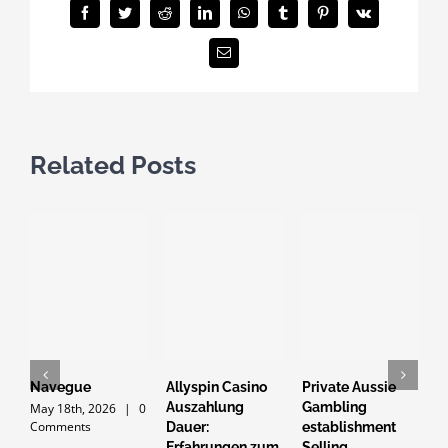
Facebook
Twitter
Reddit
LinkedIn
WhatsApp
Tumblr
Pinterest
Vk
Email
Related Posts
Navegue
Allyspin Casino
Private Aussie
G
Auszahlung
Gambling
d
May 18th, 2026
|
0
Comments
Dauer:
establishment
p
Erfahrungen zum
Selling
Y