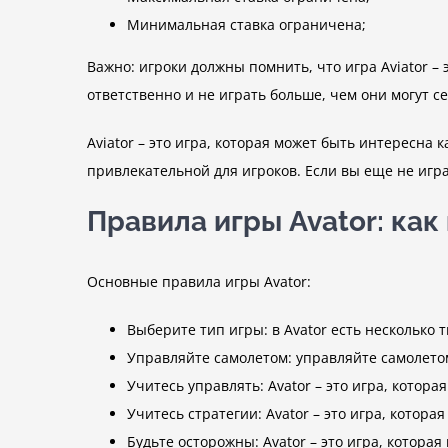
Минимальная ставка ограничена;
Важно: игроки должны помнить, что игра Aviator –
ответственно и не играть больше, чем они могут с
Aviator – это игра, которая может быть интересна
привлекательной для игроков. Если вы еще не игра
Правила игры Avator: как
Основные правила игры Avator:
Выберите тип игры: в Avator есть несколько 
Управляйте самолетом: управляйте самолето
Учитесь управлять: Avator – это игра, котор
Учитесь стратегии: Avator – это игра, котор
Будьте осторожны: Avator – это игра, котор