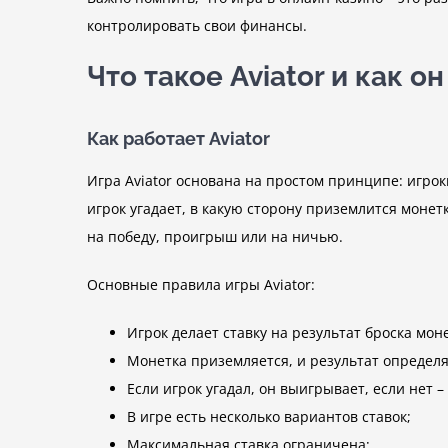
контролировать свои финансы.
Что такое Aviator и как о
Как работает Aviator
Игра Aviator основана на простом принципе: игрок
игрок угадает, в какую сторону приземлится монетк
на победу, проигрыш или на ничью.
Основные правила игры Aviator:
Игрок делает ставку на результат броска мон
Монетка приземляется, и результат определя
Если игрок угадал, он выигрывает, если нет 
В игре есть несколько вариантов ставок;
Максимальная ставка ограничена;