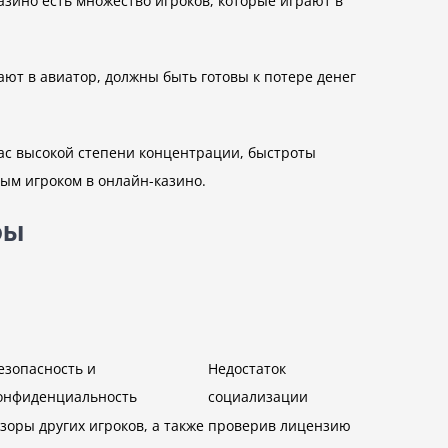
азино есть множество игроков, которые играют в
рают в авиатор, должны быть готовы к потере денег
 вас высокой степени концентрации, быстроты
ым игроком в онлайн-казино.
ры
езопасность и
Недостаток
онфиденциальность
социализации
бзоры других игроков, а также проверив лицензию