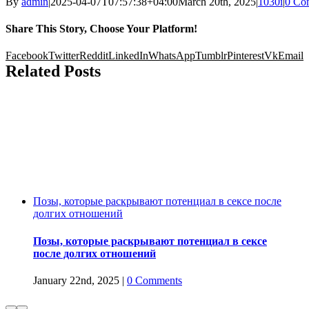
By
admin
|
2025-04-07T07:57:38+04:00
March 20th, 2025
|
1030i
|
0 Co
Share This Story, Choose Your Platform!
Facebook
Twitter
Reddit
LinkedIn
WhatsApp
Tumblr
Pinterest
Vk
Email
Related Posts
Позы, которые раскрывают потенциал в сексе после
долгих отношений
Позы, которые раскрывают потенциал в сексе
после долгих отношений
January 22nd, 2025
|
0 Comments