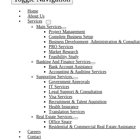
Home
About Us
Services
Main Services
Project Management
Complete Business Setup
Business Development, Administration & Consultat
PRO Services
Market Research
Feasibility Study
Banking And Finance Services
Bank Account Assistance
Accounting & Auditing Services
Supporting Services:
Government Approvals
IT Services
Legal Support & Consultation
Visa Services
Recruitment & Talent Aquisition
Health Insurance
Translation Services
Real Estate Services:
Office Space
Residential & Commercial Real Estate Assistance
Careers
Contact