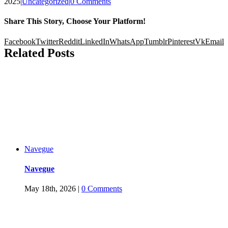
2025
|
Uncategorized
|
0 Comments
Share This Story, Choose Your Platform!
Facebook
Twitter
Reddit
LinkedIn
WhatsApp
Tumblr
Pinterest
Vk
Email
Related Posts
Navegue
Navegue
May 18th, 2026
|
0 Comments