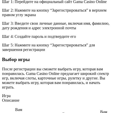
Шаг 1: Перейдите на официальный сайт Gama Casino Online
Шаг 2: Нажмите на кнопку “Зарегистрироваться” в верхнем
правом углу экрана
Шаг 3: Введите свои личные данные, включая имя, фамилию,
дату рождения и адрес электронной почты
Шаг 4: Создайте пароль и подтвердите его
Шаг 5: Нажмите на кнопку “Зарегистрироваться” для
завершения регистрации
Выбор игры
После регистрации вы сможете выбрать игру, которая вам
понравилась. Gama Casino Online предлагает широкий спектр
игр, включая слоты, карточные игры, рулетку и другие. Вы
можете выбрать игру, которая вам понравилась, и начать
играть.
Игра
Описание
Вам
Вам