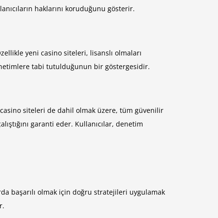
llanıcıların haklarını koruduğunu gösterir.
ellikle yeni casino siteleri, lisanslı olmaları
netimlere tabi tutulduğunun bir göstergesidir.
casino siteleri de dahil olmak üzere, tüm güvenilir
alıştığını garanti eder. Kullanıcılar, denetim
da başarılı olmak için doğru stratejileri uygulamak
r.