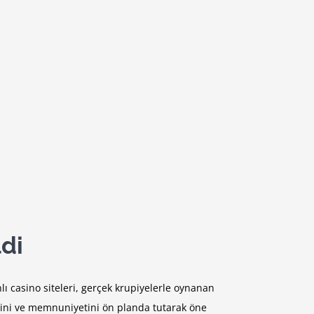
ldi
lı casino siteleri, gerçek krupiyelerle oynanan
liğini ve memnuniyetini ön planda tutarak öne