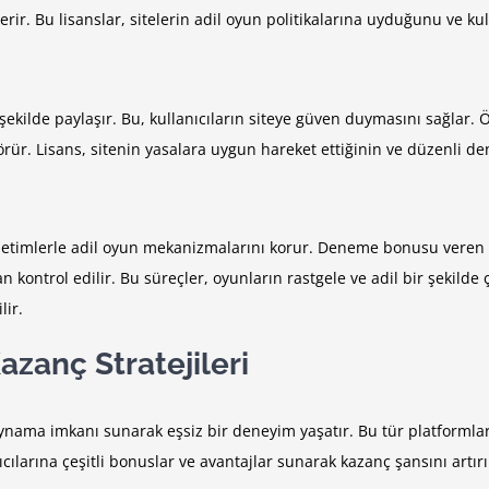
terir. Bu lisanslar, sitelerin adil oyun politikalarına uyduğunu ve ku
r şekilde paylaşır. Bu, kullanıcıların siteye güven duymasını sağlar. Öz
rür. Lisans, sitenin yasalara uygun hareket ettiğinin ve düzenli de
 denetimlerle adil oyun mekanizmalarını korur. Deneme bonusu veren 
 kontrol edilir. Bu süreçler, oyunların rastgele ve adil bir şekilde ç
lir.
azanç Stratejileri
oynama imkanı sunarak eşsiz bir deneyim yaşatır. Bu tür platformlar
ıcılarına çeşitli bonuslar ve avantajlar sunarak kazanç şansını artırı