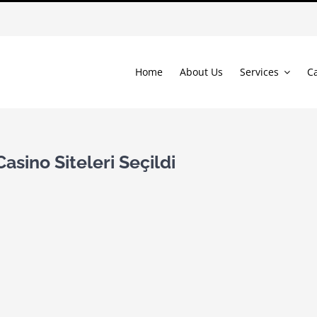
Home
About Us
Services
C
Casino Siteleri Seçildi