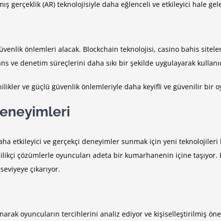
lmış gerçeklik (AR) teknolojisiyle daha eğlenceli ve etkileyici hale gel
venlik önlemleri alacak. Blockchain teknolojisi, casino bahis siteleri
lisans ve denetim süreçlerini daha sıkı bir şekilde uygulayarak kull
enilikler ve güçlü güvenlik önlemleriyle daha keyifli ve güvenilir bi
Deneyimleri
daha etkileyici ve gerçekçi deneyimler sunmak için yeni teknolojiler
enilikçi çözümlerle oyuncuları adeta bir kumarhanenin içine taşıyor. B
seviyeye çıkarıyor.
ullanarak oyuncuların tercihlerini analiz ediyor ve kişiselleştirilmi