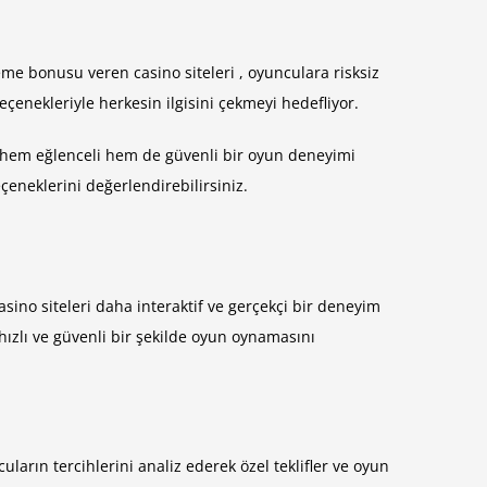
me bonusu veren casino siteleri
, oyunculara risksiz
seçenekleriyle herkesin ilgisini çekmeyi hedefliyor.
ler, hem eğlenceli hem de güvenli bir oyun deneyimi
eçeneklerini değerlendirebilirsiniz.
casino siteleri daha interaktif ve gerçekçi bir deneyim
 hızlı ve güvenli bir şekilde oyun oynamasını
uların tercihlerini analiz ederek özel teklifler ve oyun