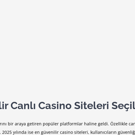
ir Canlı Casino Siteleri Seçi
nı bir araya getiren popüler platformlar haline geldi. Özellikle can
. 2025 yılında ise en güvenilir casino siteleri, kullanıcıların güven