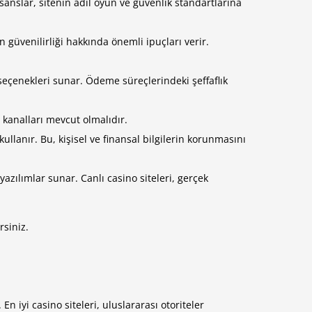
isanslar, sitenin adil oyun ve güvenlik standartlarına
n güvenilirliği hakkında önemli ipuçları verir.
seçenekleri sunar. Ödeme süreçlerindeki şeffaflık
m kanalları mevcut olmalıdır.
kullanır. Bu, kişisel ve finansal bilgilerin korunmasını
 yazılımlar sunar. Canlı casino siteleri, gerçek
rsiniz.
En iyi casino siteleri, uluslararası otoriteler