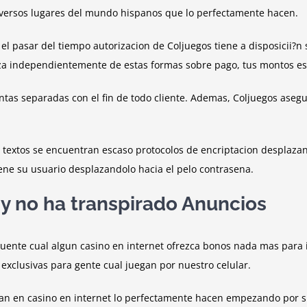
diversos lugares del mundo hispanos que lo perfectamente hacen.
n el pasar del tiempo autorizacion de Coljuegos tiene a disposicii
ianza independientemente de estas formas sobre pago, tus montos e
tas separadas con el fin de todo cliente. Ademas, Coljuegos aseg
textos se encuentran escaso protocolos de encriptacion desplazan
ene su usuario desplazandolo hacia el pelo contrasena.
 y no ha transpirado Anuncios
uente cual algun casino en internet ofrezca bonos nada mas para
exclusivas para gente cual juegan por nuestro celular.
egan en casino en internet lo perfectamente hacen empezando por 