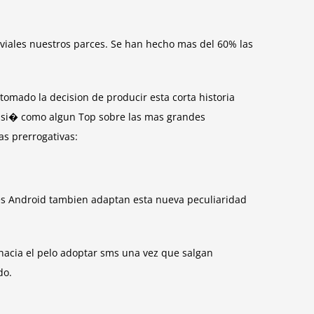
iales nuestros parces. Se han hecho mas del 60% las
 tomado la decision de producir esta corta historia
 asi� como algun Top sobre las mas grandes
as prerrogativas:
ares Android tambien adaptan esta nueva peculiaridad
hacia el pelo adoptar sms una vez que salgan
do.