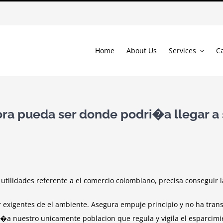
Home
About Us
Services
C
hora pueda ser donde podri�a llegar a
utilidades referente a el comercio colombiano, precisa conseguir 
r exigentes de el ambiente. Asegura empuje principio y no ha tra
�a nuestro unicamente poblacion que regula y vigila el esparcimie