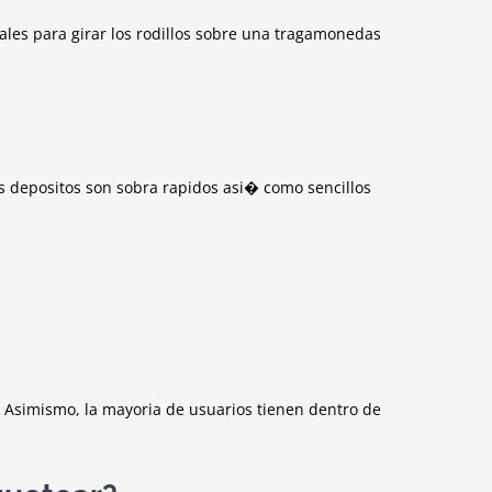
ales para girar los rodillos sobre una tragamonedas
los depositos son sobra rapidos asi� como sencillos
. Asimismo, la mayoria de usuarios tienen dentro de