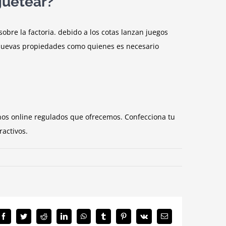
guetear?
bre la factoria. debido a los cotas lanzan juegos
e nuevas propiedades como quienes es necesario
inos online regulados que ofrecemos. Confecciona tu
ractivos.
Facebook
Twitter
Reddit
LinkedIn
WhatsApp
Tumblr
Pinterest
Vk
Email