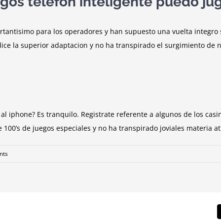
egos telefon inteligente puedo ju
tantisimo para los operadores y han supuesto una vuelta integro so
dice la superior adaptacion y no ha transpirado el surgimiento d
 iphone? Es tranquilo. Registrate referente a algunos de los cas
 100’s de juegos especiales y no ha transpirado joviales materia at
nts