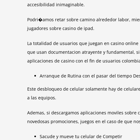
accesibilidad inimaginable.
Podri�amos retar sobre camino alrededor labor, mie
jugadores sobre casino de ipad.
La totalidad de usuarios que juegan en casino online 
que usan documentacion atrayente y fundamental, si
aplicaciones de casino con el fin de usuarios colomb
Arranque de Rutina con el pasar del tiempo Des
Este desbloqueo de celular solamente hay de celulare
a las equipos.
Ademas, si descargamos aplicaciones moviles sobre c
novedosas promociones, juegos en el caso de que nos
Sacude y mueve tu celular de Competir