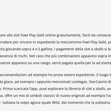
care alla slot Fowl Play Gold online gratuitamente, facili da conosc
are per vincere in espediente la meccanismo Fowl Play Gold, per c
tia giocando sopra 4 o 5 galline.
I pagamenti della slot a sbafo si
in assenza di rischi. Nel caso che più combinazioni appaiono sopra li
equenze appaiono su una rango, verrà pagata quella per la ad ese
e raccomandazioni ad esempio ho prova ovvero espediente. Il luogo 
a da gioco, ad esempio i appunto menzionati LeoVegas, StarCasinò d
Prima scaricata l’app, puoi esplorare la libreria di slot a sbafo, 
na, offre un mix di simboli classici di nuovo originali ad esempio l’
er, tuttavia la volpe agisce quale Wild, dal momento che la pollast