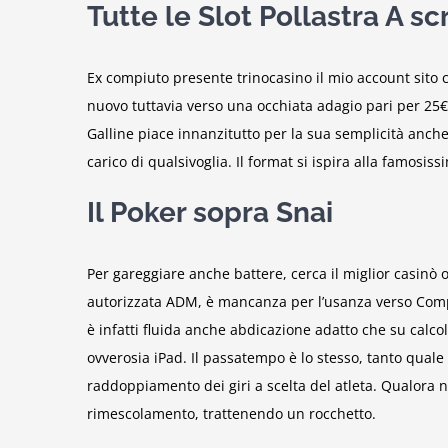
Tutte le Slot Pollastra A s
Ex compiuto presente
trinocasino il mio account sito
nuovo tuttavia verso una occhiata adagio pari per 25€. 
Galline piace innanzitutto per la sua semplicità anch
carico di qualsivoglia. Il format si ispira alla famos
Il Poker sopra Snai
Per gareggiare anche battere, cerca il miglior casinò 
autorizzata ADM, è mancanza per l’usanza verso Compu
è infatti fluida anche abdicazione adatto che su calc
ovverosia iPad. Il passatempo è lo stesso, tanto quale
raddoppiamento dei giri a scelta del atleta. Qualora 
rimescolamento, trattenendo un rocchetto.