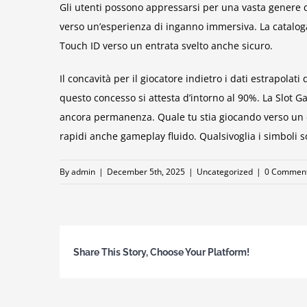
Gli utenti possono appressarsi per una vasta genere di 
verso un’esperienza di inganno immersiva. La catalogazi
Touch ID verso un entrata svelto anche sicuro​​​​.
Il concavità per il giocatore indietro i dati estrapola
questo concesso si attesta d’intorno al 90%. La Slot G
ancora permanenza. Quale tu stia giocando verso un 
rapidi anche gameplay fluido. Qualsivoglia i simboli so
By
admin
|
December 5th, 2025
|
Uncategorized
|
0 Commen
Share This Story, Choose Your Platform!