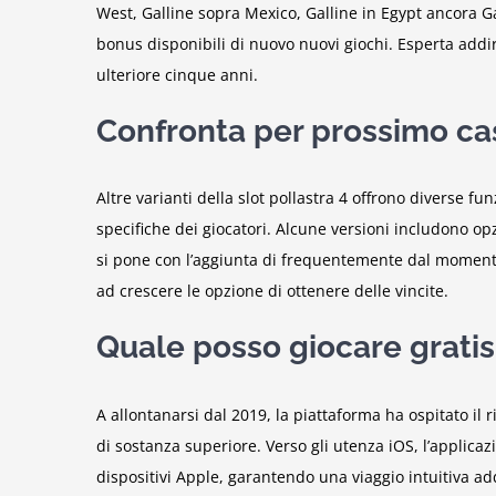
West, Galline sopra Mexico, Galline in Egypt ancora Ga
bonus disponibili di nuovo nuovi giochi. Esperta addi
ulteriore cinque anni.
Confronta per prossimo c
Altre varianti della slot pollastra 4 offrono diverse f
specifiche dei giocatori. Alcune versioni includono op
si pone con l’aggiunta di frequentemente dal momento 
ad crescere le opzione di ottenere delle vincite.
Quale posso giocare gratis 
A allontanarsi dal 2019, la piattaforma ha ospitato il
di sostanza superiore. Verso gli utenza iOS, l’applic
dispositivi Apple, garantendo una viaggio intuitiva ad