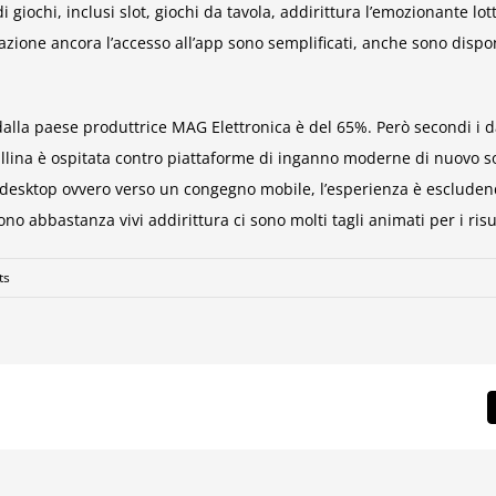
giochi, inclusi slot, giochi da tavola, addirittura l’emozionante lot
one ancora l’accesso all’app sono semplificati, anche sono disponibi
ti dalla paese produttrice MAG Elettronica è del 65%. Però secondi i
allina è ospitata contro piattaforme di inganno moderne di nuovo so
desktop ovvero verso un congegno mobile, l’esperienza è escludend
no abbastanza vivi addirittura ci sono molti tagli animati per i risu
ts