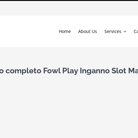
Home
About Us
Services
C
sito completo Fowl Play Inganno Slot 