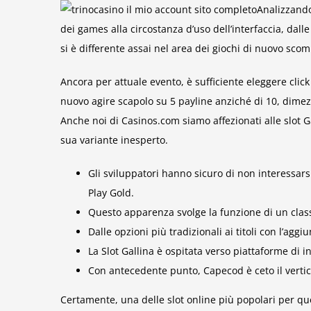
Analizzando
dei games alla circostanza d’uso dell’interfaccia, dall
si è differente assai nel area dei giochi di nuovo sco
Ancora per attuale evento, è sufficiente eleggere click
nuovo agire scapolo su 5 payline anziché di 10, dimez
Anche noi di Casinos.com siamo affezionati alle slot G
sua variante inesperto.
Gli sviluppatori hanno sicuro di non interessarsi
Play Gold.
Questo apparenza svolge la funzione di un class
Dalle opzioni più tradizionali ai titoli con l’ag
La Slot Gallina è ospitata verso piattaforme di
Con antecedente punto, Capecod è ceto il vertic
Certamente, una delle slot online più popolari per que