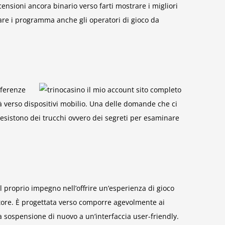
nsioni ancora binario verso farti mostrare i migliori
are i programma anche gli operatori di gioco da
eferenze
tà verso dispositivi mobilio. Una delle domande che ci
esistono dei trucchi ovvero dei segreti per esaminare
l proprio impegno nell’offrire un’esperienza di gioco
Store. È progettata verso comporre agevolmente ai
ta sospensione di nuovo a un’interfaccia user-friendly.