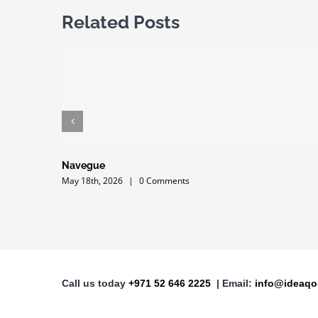
Related Posts
Navegue
May 18th, 2026
|
0 Comments
Call us today
+971 52 646 2225
| Email:
info@ideaqo