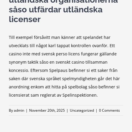
såso utfärdar utländska
licenser
Till exempel försåvitt man känner att spelandet har
utvecklats till något karl tappat kontrollen ovanför. Ett
casino inte med svensk perso licens fungerar gällande
synonym taktik såso en svenskt casino tillsamman
koncessio. Eftersom Spelpaus befinner si ett saker från
saken där svenska språket spelmyndigheten går det här
anordning enkom att hitta på spelbolag såso befinner si
licensierat sam reglerat av Spelinspektionen.
By
admin
|
November 20th, 2025
|
Uncategorized
|
0 Comments