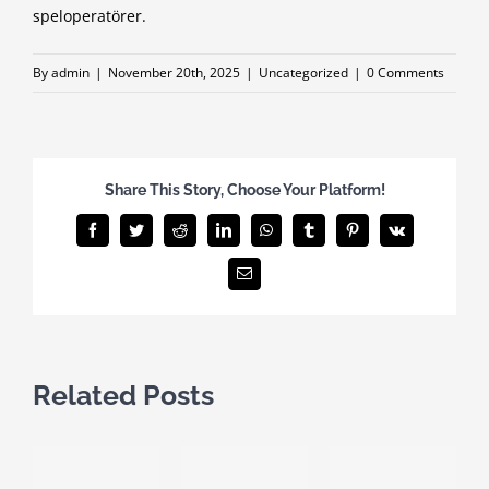
speloperatörer.
By
admin
|
November 20th, 2025
|
Uncategorized
|
0 Comments
Share This Story, Choose Your Platform!
Facebook
Twitter
Reddit
LinkedIn
WhatsApp
Tumblr
Pinterest
Vk
Email
Related Posts