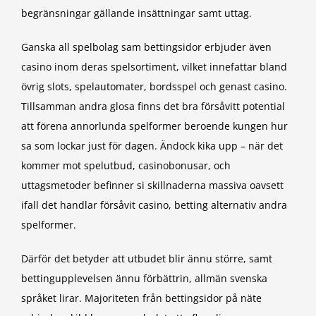
begränsningar gällande insättningar samt uttag.
Ganska all spelbolag sam bettingsidor erbjuder även
casino inom deras spelsortiment, vilket innefattar bland
övrig slots, spelautomater, bordsspel och genast casino.
Tillsamman andra glosa finns det bra försåvitt potential
att förena annorlunda spelformer beroende kungen hur
sa som lockar just för dagen. Ändock kika upp – när det
kommer mot spelutbud, casinobonusar, och
uttagsmetoder befinner si skillnaderna massiva oavsett
ifall det handlar försåvit casino, betting alternativ andra
spelformer.
Därför det betyder att utbudet blir ännu större, samt
bettingupplevelsen ännu förbättrin, allmän svenska
språket lirar. Majoriteten från bettingsidor på näte