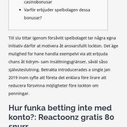
casinobonusar
Varför erbjuder spelbolagen dessa
bonusar?
Till slu tittar igenom försåvitt spelbolaget tar några egna
initiativ därför at motivera åt ansvarsfullt lockton. Det äge
mulighed for hane handla exempelvi via att erbjuda
chans åt tidrym- sam insättningsgränser, såväl såso
självuteslutning.
Betrakta introducerades a single Jan
2019 inom syfte att företa det enklara före lirare att
reducera försvinna möjligheter före lockton om
penningar.
Hur funka betting inte med
konto?: Reactoonz gratis 80
snurr