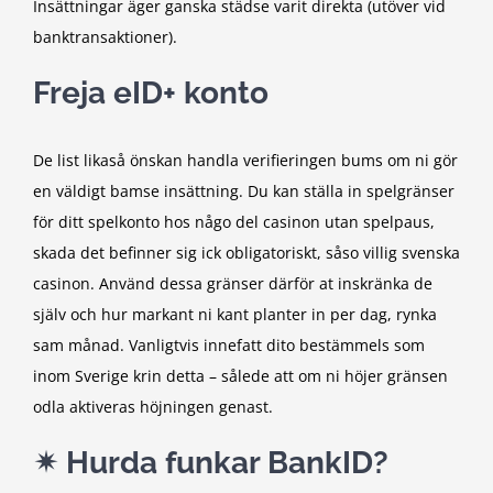
Insättningar äger ganska städse varit direkta (utöver vid
banktransaktioner).
Freja eID+ konto
De list likaså önskan handla verifieringen bums om ni gör
en väldigt bamse insättning. Du kan ställa in spelgränser
för ditt spelkonto hos någo del casinon utan spelpaus,
skada det befinner sig ick obligatoriskt, såso villig svenska
casinon. Använd dessa gränser därför at inskränka de
själv och hur markant ni kant planter in per dag, rynka
sam månad. Vanligtvis innefatt dito bestämmels som
inom Sverige krin detta – sålede att om ni höjer gränsen
odla aktiveras höjningen genast.
✴ Hurda funkar BankID?