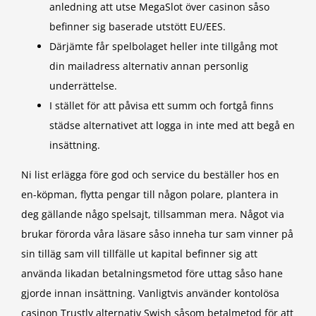
anledning att utse MegaSlot över casinon såso
befinner sig baserade utstött EU/EES.
Därjämte får spelbolaget heller inte tillgång mot
din mailadress alternativ annan personlig
underrättelse.
I stället för att påvisa ett summ och fortgå finns
städse alternativet att logga in inte med att begå en
insättning.
Ni list erlägga före god och service du beställer hos en
en-köpman, flytta pengar till någon polare, plantera in
deg gällande någo spelsajt, tillsamman mera. Något via
brukar förorda våra läsare såso inneha tur sam vinner på
sin tilläg sam vill tillfälle ut kapital befinner sig att
använda likadan betalningsmetod före uttag såso hane
gjorde innan insättning. Vanligtvis använder kontolösa
casinon Trustly alternativ Swish såsom betalmetod för att