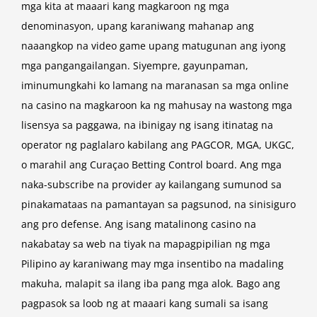
mga kita at maaari kang magkaroon ng mga
denominasyon, upang karaniwang mahanap ang
naaangkop na video game upang matugunan ang iyong
mga pangangailangan. Siyempre, gayunpaman,
iminumungkahi ko lamang na maranasan sa mga online
na casino na magkaroon ka ng mahusay na wastong mga
lisensya sa paggawa, na ibinigay ng isang itinatag na
operator ng paglalaro kabilang ang PAGCOR, MGA, UKGC,
o marahil ang Curaçao Betting Control board. Ang mga
naka-subscribe na provider ay kailangang sumunod sa
pinakamataas na pamantayan sa pagsunod, na sinisiguro
ang pro defense. Ang isang matalinong casino na
nakabatay sa web na tiyak na mapagpipilian ng mga
Pilipino ay karaniwang may mga insentibo na madaling
makuha, malapit sa ilang iba pang mga alok. Bago ang
pagpasok sa loob ng at maaari kang sumali sa isang