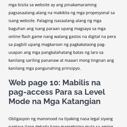
mga bisita sa website ay ang pinakamaraming
pagsasaalang-alang na makikita ng mga propesyonal sa
isang website. Palaging isasaalang-alang ng mga
baguhan ang isang paraan upang magsaya sa mga
online flash game nang walang gastos na digital na pera
sa pagbili upang magkaroon ng pagkakataong pag-
usapan ang mga pangkalahatang batas ng laro sa
kanilang sariling pananaw at maaari mong tingnan ang
kanilang mga pangunahing prinsipyo.
Web page 10: Mabilis na
pag-access Para sa Level
Mode na Mga Katangian
Obligasyon ng manonood na tiyaking nasa legal siyang
pagtaya ilang dekada bago magrehistro mula sa aming