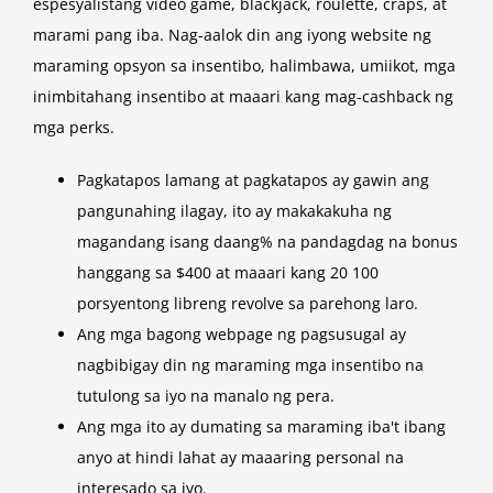
espesyalistang video game, blackjack, roulette, craps, at
marami pang iba. Nag-aalok din ang iyong website ng
maraming opsyon sa insentibo, halimbawa, umiikot, mga
inimbitahang insentibo at maaari kang mag-cashback ng
mga perks.
Pagkatapos lamang at pagkatapos ay gawin ang
pangunahing ilagay, ito ay makakakuha ng
magandang isang daang% na pandagdag na bonus
hanggang sa $400 at maaari kang 20 100
porsyentong libreng revolve sa parehong laro.
Ang mga bagong webpage ng pagsusugal ay
nagbibigay din ng maraming mga insentibo na
tutulong sa iyo na manalo ng pera.
Ang mga ito ay dumating sa maraming iba't ibang
anyo at hindi lahat ay maaaring personal na
interesado sa iyo.