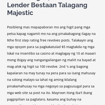
Lender Bestaan ​​Talagang
Majestic
Posibleng mas mapapaboran mo ang higit pang mga
petsa kapag nagamit mo na ang pinakabagong ilagay na
$the first step rating free revolves posts. Talakayin ang
mga opsyon para sa pagkakatulad $5 magtakda ng mga
lokal na insentibo sa casino at maglagay ng 10 at maaari
mong ibigay ang nangangailangan ng maliit na bayad at
mag-alok ng higit sa 100 revolve. 2nd 's ang bagong
kapalaran na may tunay na pera para sa isang mahusay
na solong malayo sa lahat ng aming kilalang
pinakamahusay na mga negosyo sa pagsusugal para sa
mga web site sa post na ito. Mayroon itong iba't ibang
pagpipilian sa paglalaro, kasama ang buhay na