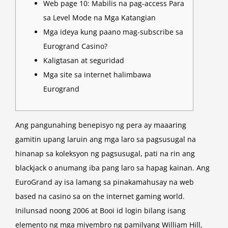
Web page 10: Mabilis na pag-access Para
sa Level Mode na Mga Katangian
Mga ideya kung paano mag-subscribe sa
Eurogrand Casino?
Kaligtasan at seguridad
Mga site sa internet halimbawa
Eurogrand
Ang pangunahing benepisyo ng pera ay maaaring
gamitin upang laruin ang mga laro sa pagsusugal na
hinanap sa koleksyon ng pagsusugal, pati na rin ang
blackjack o anumang iba pang laro sa hapag kainan. Ang
EuroGrand ay isa lamang sa pinakamahusay na web
based na casino sa on the internet gaming world.
Inilunsad noong 2006 at
Booi id login
bilang isang
elemento ng mga miyembro ng pamilyang William Hill,