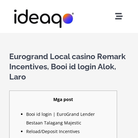
Skip
to
Toggle
content
Naviga
Home
About Us
Eurogrand Local casino Remark
Incentives, Booi id login Alok,
Services
Laro
Careers
Mga post
Booi id login | EuroGrand Lender
Contact
Bestaan ​​Talagang Majestic
Reload/Deposit Incentives