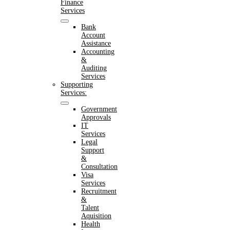
Finance
Services
Bank
Account
Assistance
Accounting
&
Auditing
Services
Supporting
Services:
Government
Approvals
IT
Services
Legal
Support
&
Consultation
Visa
Services
Recruitment
&
Talent
Aquisition
Health