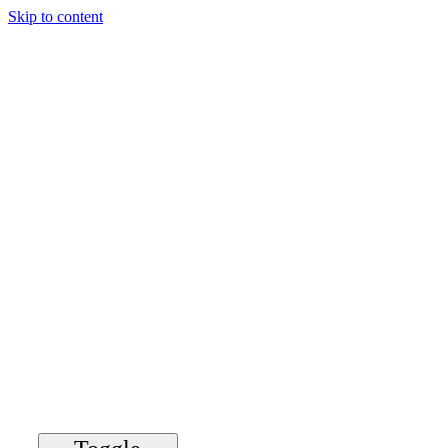
Skip to content