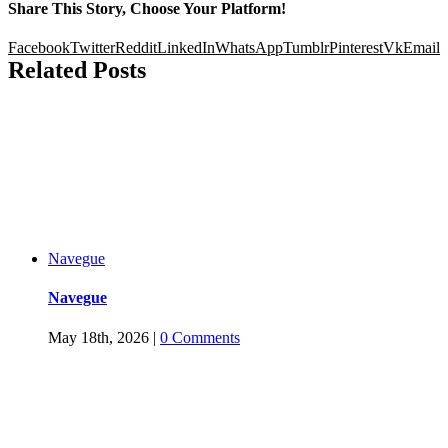
Share This Story, Choose Your Platform!
Facebook
Twitter
Reddit
LinkedIn
WhatsApp
Tumblr
Pinterest
Vk
Email
Related Posts
Navegue
Navegue
May 18th, 2026
|
0 Comments