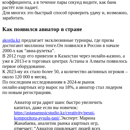
коэффициента, а в течение пары секунд видите, как банк
растёт или падает.
Для многих это быстрый способ проверить удачу и, возможно,
заработать.
Как появился авиатор в стране
akorda.kz
предлагает эксклюзивные турниры, где призы
достигают миллиона тенге.Он появился в России в начале
2000‑х как “авиа‑рулетка”.
В 2012 году его привезли в Казахстан через онлайн‑казино, а
уже в 2013‑е в торговых центрах Астаны и Алматы появилось
первое оборудование.
К 2023‑му их стало более 50, а количество активных игроков –
около 120 000 в месяц.
По последним исследованиям в 2024‑м рынок
онлайн‑азартных игр вырос на 18%, а авиатор стал лидером
по новым регистрациям.
Авиатор игра дарит шанс быстро увеличить
капитал, даже если вы новичок:
https://astanamusicstudio.kz/creativity/pesni-
kompozitora-aysulu-tani/
.Эксперт: Марина
Жанабаева, аналитик рынка азартных игр,
отмечает: “Авиатор привлекает людей всех