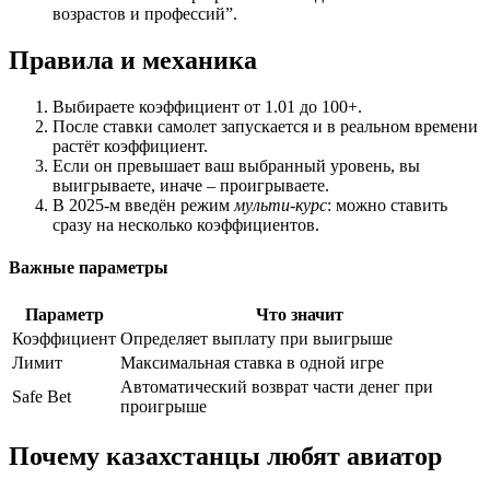
возрастов и профессий”.
Правила и механика
Выбираете коэффициент от 1.01 до 100+.
После ставки самолет запускается и в реальном времени
растёт коэффициент.
Если он превышает ваш выбранный уровень, вы
выигрываете, иначе – проигрываете.
В 2025‑м введён режим
мульти‑курс
: можно ставить
сразу на несколько коэффициентов.
Важные параметры
Параметр
Что значит
Коэффициент
Определяет выплату при выигрыше
Лимит
Максимальная ставка в одной игре
Автоматический возврат части денег при
Safe Bet
проигрыше
Почему казахстанцы любят авиатор