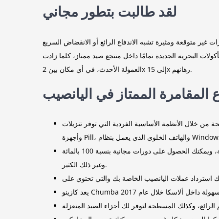
لقد طالبت بتطور مجاني
لات البحرية الجديدة تمامًا داخل منتجع صيد ممتاز، كلما زادت
العمولة الأحدث، في أي مكان بين 2x إلى 15x رهانهم.
المقامرة الممتاز في اليانصيب
ردية التي توفر تنزيلات pokies مجانية تمامًا، وHTML5 للكمبيوتر الشخصي، وmp3، وApple iPad، وiPhone 4 الجديد، وAndroid،
Pil، والهاتف الخلوي الذي يعمل بنظام Windows.
جميع الكازينوهات التي ظهرت في الرأي توفر للمحترفين قائمة ممتازة من المزايا التمهيدية الجديدة ويمكنك المحترفين، بين الأماكن المقترنة، ويمكنك الحصول على دورات مجانية بنسبة 100 بالمائة
وغير ذلك الكثير.