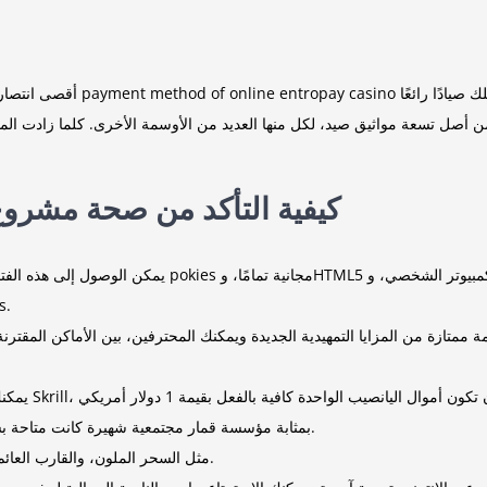
للنسور المتحمسين. يتم تشغيل الميزة الجديدة بمجرد أن تمتلك صيادًا رائعًا
payment method of online entropay casino
أقصى انتصارات غير متوقعة ومثيرة تشبه الاندفاع الرائع أو الانقضاض السريع
 أصل تسعة مواثيق صيد، لكل منها العديد من الأوسمة الأخرى. كلما زادت المأكو
كيفية التأكد من صحة مشروع 
يمكن الوصول إلى هذه الفتحة من خلال الأنظمة الأساسية الف
وأجهزة l
يعد كازينو Chumba بمثابة مؤسسة قمار مجتمعية شهيرة كانت متاحة بسهولة داخل ألاسكا خلال عام 2017.
مثل السحر الملون، والقارب العائم الرائع، وكذلك المسطحة لتوفر لك أجزاء الصيد المنعزلة.