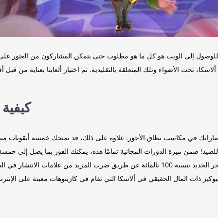
صول إلى الويب هو كل ما هو مطلوب حتى يتمكن المشاركون من العثور على تفضيلات لتلك ا
كا، تحت الأضواء وتلك المتعلقة بالتقليدية. تم اختيار ألعابنا بعناية من قبل 
كيفية 
اراتك في مكاسب نطاق الأجور. علاوة على ذلك، قد تمنحك خمسة أيقونات منتشرة
الحر بنسبة 100 بالمائة، سيتم أيضًا تحقيق وظيفة الدوران الحر الجديد بنسبة 100 بالمائة عن ط
البوكيز ذات المال الحقيقي في ألاسكا التي تقام في كازينوهات معينة على الإنت