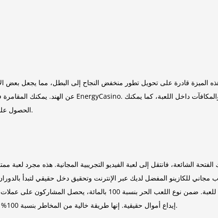
ه الميزة قادرة على تحويل تطور منخفض النجاح إلى البطل، مما يجعل بعض الألعاب أكثر متعة وربما أكثر ربحًا.
المكافآت داخل اللعبة، كما يمكنك
عن الهند. يمكنك المقامرة في موانئ الصيد في ألاسكا وغيرها من ألعاب القمار الممتعة في EnergyCasino.
الحصول على امتيازات كازينو محلية فريدة سواء كنت شخصًا أو لاعبًا ممتازًا.
فتحة الشائعة، فانتقل إلى لعبة الفيديو التجريبية المجانية. هذه مجرد لعبة ممت
ب مجاني للكازينو المفضل لديك عبر الإنترنت وتحقيق دخل حقيقي لتبدأ بالدورا
ألاسكا مجانًا من خلال الاستفادة بشدة من العرض التوضيحي للعبة. ضمن نوع ال
إيداع أموال حقيقية. إنها طريقة خالية من المخاطر بنسبة 100% للتحدث عن ميكانيكا السيارات في اللعبة وكل ما يجب أن توفره.