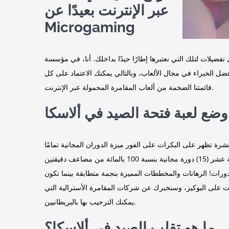
عبر الإنترنت بعيدًا عن
Microgaming
لتي نعتبرها إطارًا جيدًا بداخلك. أنا، في مؤسسة Express Gambling،
أفضل الخبراء في مجال الألعاب، وبالتالي يمكنك الاعتماد على كل
قائمتنا الضخمة من ألعاب المقامرة المحمولة عبر الإنترنت.
وضع لعبة فتحة الصيد في ألاسكا
 تظهر على البكرات على الفور ميزة الدوران المجانية تمامًا
من ألعاب موانئ ألاسكا للصيد! ضمن ميزة الدورات المجانية تمامًا هذه، يمكنك الفوز بما يصل إلى خمسة عشر (15) دورة مجانية بنسبة 100 بالمائة من مضاعف دقيقتين (2x)! خلال هذه القدرة على الدوران
ريق ضرب المزيد من علامات الانتشار في الدورات! الرهانات والمخططات المميزة بنجمة متطابقة بينما تكون
رنت على البوكيز، وسنخبرك عن شركات المقامرة الأسترالية التي
يمكنك الترحيب بها بالبريطانيين.
ما هو تقلب الصيد في ألاسكا؟