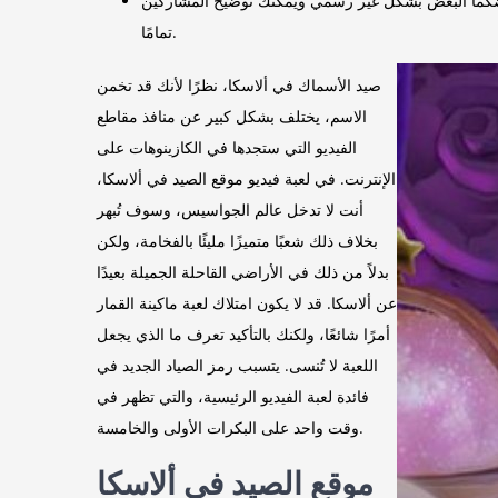
ب بعضكما البعض بشكل غير رسمي ويمكنك توضيح المشاركين
تمامًا.
صيد الأسماك في ألاسكا، نظرًا لأنك قد تخمن
الاسم، يختلف بشكل كبير عن منافذ مقاطع
الفيديو التي ستجدها في الكازينوهات على
الإنترنت. في لعبة فيديو موقع الصيد في ألاسكا،
أنت لا تدخل عالم الجواسيس، وسوف تُبهر
بخلاف ذلك شعبًا متميزًا مليئًا بالفخامة، ولكن
بدلاً من ذلك في الأراضي القاحلة الجميلة بعيدًا
عن ألاسكا. قد لا يكون امتلاك لعبة ماكينة القمار
أمرًا شائعًا، ولكنك بالتأكيد تعرف ما الذي يجعل
اللعبة لا تُنسى. يتسبب رمز الصياد الجديد في
فائدة لعبة الفيديو الرئيسية، والتي تظهر في
وقت واحد على البكرات الأولى والخامسة.
موقع الصيد في ألاسكا