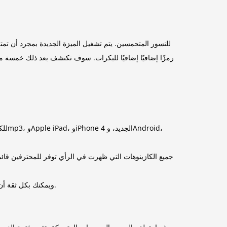
رمزًا إضافيًا إضافيًا للبكرات. سوف تكتشف بعد ذلك خمسة من
يمكنك استرداد عملات اليانصيب الخاصة بك والتي تحتوي على Skrill، ويمكنك بكل ثقة أن تكون أموال اليانصيب الواحدة كافية بالفعل بقيمة 1 دولار أمريكي.