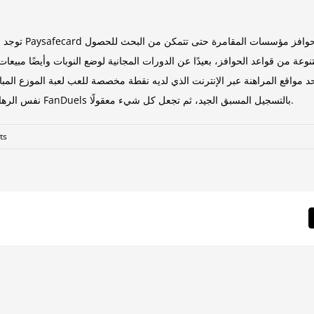
توجد بعض هذه ال
من قواعد الحوافز، بعيدًا عن الدورات المجانية لوضع النوبات وأيضًا مبيعات ا
مواقع المراهنة عبر الإنترنت الذي لديه نقطة مخصصة للعب لعبة الموزع المباش
نفس الرهانات وستحصل على أموال تستحقها منذ ذلك الحين. تتميز مكافأة FanDuels بالتسجيل المسبق الجيد، ثم تجعل كل شيء معقولًا.
ts