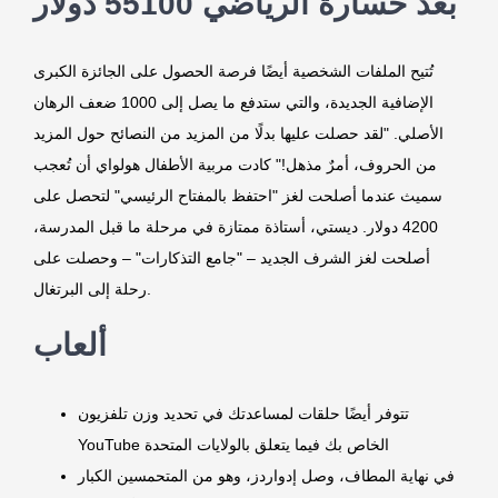
بعد خسارة الرياضي 55100 دولار
تُتيح الملفات الشخصية أيضًا فرصة الحصول على الجائزة الكبرى
الإضافية الجديدة، والتي ستدفع ما يصل إلى 1000 ضعف الرهان
الأصلي. "لقد حصلت عليها بدلًا من المزيد من النصائح حول المزيد
من الحروف، أمرٌ مذهل!" كادت مربية الأطفال هولواي أن تُعجب
سميث عندما أصلحت لغز "احتفظ بالمفتاح الرئيسي" لتحصل على
4200 دولار. ديستي، أستاذة ممتازة في مرحلة ما قبل المدرسة،
أصلحت لغز الشرف الجديد – "جامع التذكارات" – وحصلت على
رحلة إلى البرتغال.
ألعاب
تتوفر أيضًا حلقات لمساعدتك في تحديد وزن تلفزيون
YouTube الخاص بك فيما يتعلق بالولايات المتحدة
في نهاية المطاف، وصل إدواردز، وهو من المتحمسين الكبار