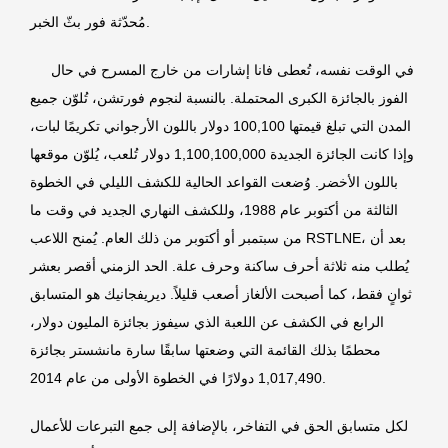
مُحدّثة فور بثّ الخبر.
في الوقت نفسه، تُعطى فانا إشارات من خارج المسرح في حال
الفوز بالجائزة الكبرى المحتملة. بالنسبة لنجوم فورتشن، تُلوّن جميع
المدن التي تبلغ قيمتها 100,100 دولار باللون الأرجواني تكريمًا لبات،
وإذا كانت الجائزة الجديدة 1,100,100,000 دولار تُلعب، يُلوّن موقعها
باللون الأخضر. وُضعت القواعد الحالية للكشف الليلي في الخطوة
الثالثة من أكتوبر عام 1988، وللكشف النهاري الجديد في وقت ما
من سبتمبر أو أكتوبر من ذلك العام. يُمنح اللاعب RSTLNE، بعد أن
يُطلب منه ثلاثة أحرف ساكنة وحرف علة. الحد الزمني أقصر بعشر
ثوانٍ فقط، كما أصبحت الألغاز أصعب قليلاً. ديريفجانيك هو المتسابق
الرابع في الكشف عن اللعبة الذي سيفوز بجائزة المليون دولار،
محطمًا بذلك القائمة التي وضعتها سابقًا سارة مانشستر بجائزة
1,017,490 دولارًا في الخطوة الأولى من عام 2014.
لكل متسابق الحق في التفاخر، بالإضافة إلى جمع التبرعات للأعمال