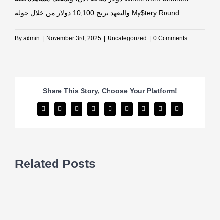
والتعهد بربح 10,100 دولار من خلال جولة My$tery Round.
By
admin
|
November 3rd, 2025
|
Uncategorized
|
0 Comments
Share This Story, Choose Your Platform!
Facebook
Twitter
Reddit
LinkedIn
WhatsApp
Tumblr
Pinterest
Vk
Email
Related Posts