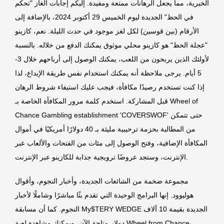
الخيرية، مما يجعل الرهانات ممتعة ومفيدة. إليكم إجابات ألغاز "تحكم
في الحظ" الجديدة ليوم الخميس 29 أكتوبر 2024، بالإضافة إلى
الأرقام (بين قوسين) لكل لغز موجود في حدث الليلة. نعم، كازينو
"عجلة الحظ" هو كازينو محلي موثوق يمكنك الدفع من خلاله. بالنسبة
لأولئك الذين يربحون من اللعب، يمكنك الوصول إلى أرباحهم خلال 3-
5 أيام. يرجى ملاحظة أنه يمكنك استخدام نفس طريقة الإيداع، لذا
إذا كنت تستخدم رصيدًا مكافأة، فيجب عليك استيفاء شروط الرهان
قبل المشاركة. استخدم كلمة مرور المكافأة الخاصة بـ Wheel of
Chance Gambling establishment 'COVERSWOF' حتى تتمكن
من المطالبة بحزمة ترحيبية مليئة بـ 40 دولارًا أمريكيًا في أموال
المكافأة الإضافية، وفتح الوصول إلى مئات من الفتحات والألعاب عبر
الإنترنت، وستجد عروضًا ترويجية جذابة للكازينو عبر الإنترنت.
مجموعة ضخمة من الشائعات الجديدة، وأخبار النجوم، وأقوال
هوليوود. إنها البرامج الوحيدة التي تقدم بثًا مباشرًا وشاملًا لأخبار
النجوم. كما أن مسابقة My$TERY WEDGE الجديدة بقيمة 10 آلاف
دولار متاحة الآن، ويمكنك مشاهدة لعبة Wheel from Chance،