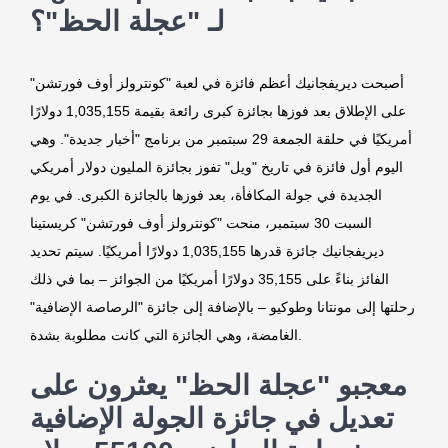
لـ "عجلة الحظ"؟
أصبحت ديريفجانيك أعظم فائزة في لعبة "كونترولز أوف فورتشن"
على الإطلاق بعد فوزها بجائزة كبرى رائعة بقيمة 1,035,155 دولارًا
أمريكيًا في حلقة الجمعة 29 سبتمبر من برنامج "أخبار جديدة". وهي
اليوم أول فائزة في تاريخ "ويل" تفوز بجائزة المليون دولار أمريكي
الجديدة في جولة المكافأة، بعد فوزها بالجائزة الكبرى. في يوم
السبت 30 سبتمبر، منحت "كونترولز أوف فورتشن" كريستينا
ديريفجانيك جائزة قدرها 1,035,155 دولارًا أمريكيًا. سيتم تحديد
الفائز بناءً على 35,155 دولارًا أمريكيًا من الجوائز – بما في ذلك
رحلتها إلى مونتانا وطوكيو – بالإضافة إلى جائزة "الرصاصة الإضافية"
الغامضة، وهي الجائزة التي كانت مطلوبة بشدة.
معجبو "عجلة الحظ" يعثرون على
تعديل في جائزة الجولة الإضافية