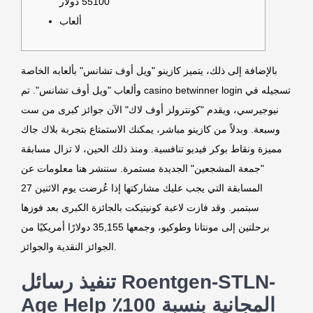
55100 دولار
ألعاب
بالإضافة إلى ذلك، يتميز كازينو "ويل أوف تشانس" بألعابه الخاصة
تسجيله في
casino betwinner login
وألعاب "ويل أوف تشانس". تم
نيوجيرسي، ويقدم "كونترولز أوف لاك" الآن جوائز كبرى من ست
وسبعة. وبدلاً من كازينو مباشر، يمكنك الاستمتاع بتجربة بلاك جاك
مميزة ونقاط بوكر فيديو تنافسية. ومنذ ذلك الحين، لا تزال مسابقة
"جمعة المشجعين" الجديدة مستمرة.
سننشر هنا معلومات عن
المسابقة التي يجب عليك مشاركتها إذا عُرضت يوم الاثنين 27
سبتمبر. وقد فازت لاعبة كونيتيكت بالجائزة الكبرى بعد فوزها
برحلتين إلى مونتانا وطوكيو، وجمعها 35,155 دولارًا أمريكيًا من
الجوائز النقدية والجوائز.
تنفيذ رسائل Roentgen-STLN-
Age Help المجانية بنسبة 100٪