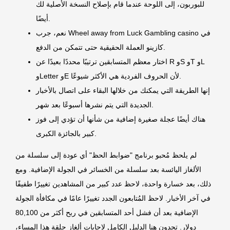
للبوربون، إلى اللوحة عندما قام بإصلاح النسخة الأصلية لك
أيضًا.
نعم، جرب Wheel away from Luck Gambling casino في
كازينو العملة الحقيقية حتى تتمكن من الدفع.
اختار معظم المتسابقين ترتيبًا محددًا بعيدًا عن R وS وT وL
وLetter وE لأن الحروف الفردية هي الأكثر شيوعًا.
إنها الطريقة التي يمكنك من خلالها البقاء على اتصال بالأخبار
الجديدة التي يتم نشرها أسبوعًا بعد شهر.
هناك أيضًا عجلة صغيرة إضافية من شأنها أن تؤدي إلى فوز
كبير بالجائزة الكبرى.
لم يلحظ مُحبو برنامج "ضوابط الحظ" أي عودة إلى سلسلة من
الألغاز اليائسة بعد سلسلة من الخسائر في الجولة الإضافية. ومع
ذلك، بعد خسارة واحدة، لاحظ عدد كبير من المشاهدين تغييرًا طفيفًا
في آخر الأخبار. لاحظ المُتابعون الجدد تغييرًا عامًا في مكافأة الجولة
الإضافية بعد أن فشل أحد المتسابقين في ربح أكثر من 80,100
دولار. تجدون هنا الدليل الكامل لإجابات ألغاز حلقة هذا المساء،