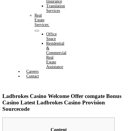
Insurance
Translation
Services
Real
Estate
Services:
Office
Space
Residential
&
Commercial
Real
Estate
Assistance
Careers
Contact
Ladbrokes Casino Welcome Offer comgate Bonus
Casino Latest Ladbrokes Casino Provision
Sourcecode
Content