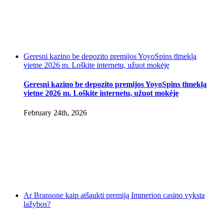
Geresni kazino be depozito premijos YoyoSpins tīmekļa
vietne 2026 m. Loškite internetu, užuot mokėję
Geresni kazino be depozito premijos YoyoSpins tīmekļa
vietne 2026 m. Loškite internetu, užuot mokėję
February 24th, 2026
Ar Bransone kaip atšaukti premiją Immerion casino vyksta
lažybos?