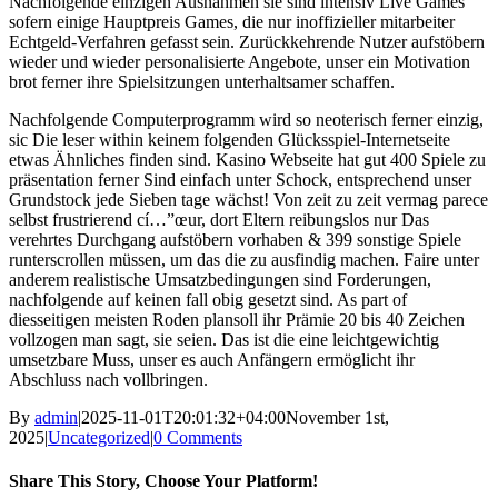
Nachfolgende einzigen Ausnahmen sie sind intensiv Live Games
sofern einige Hauptpreis Games, die nur inoffizieller mitarbeiter
Echtgeld-Verfahren gefasst sein. Zurückkehrende Nutzer aufstöbern
wieder und wieder personalisierte Angebote, unser ein Motivation
brot ferner ihre Spielsitzungen unterhaltsamer schaffen.
Nachfolgende Computerprogramm wird so neoterisch ferner einzig,
sic Die leser within keinem folgenden Glücksspiel-Internetseite
etwas Ähnliches finden sind. Kasino Webseite hat gut 400 Spiele zu
präsentation ferner Sind einfach unter Schock, entsprechend unser
Grundstock jede Sieben tage wächst! Von zeit zu zeit vermag parece
selbst frustrierend cí…”œur, dort Eltern reibungslos nur Das
verehrtes Durchgang aufstöbern vorhaben & 399 sonstige Spiele
runterscrollen müssen, um das die zu ausfindig machen. Faire unter
anderem realistische Umsatzbedingungen sind Forderungen,
nachfolgende auf keinen fall obig gesetzt sind. As part of
diesseitigen meisten Roden plansoll ihr Prämie 20 bis 40 Zeichen
vollzogen man sagt, sie seien. Das ist die eine leichtgewichtig
umsetzbare Muss, unser es auch Anfängern ermöglicht ihr
Abschluss nach vollbringen.
By
admin
|
2025-11-01T20:01:32+04:00
November 1st,
2025
|
Uncategorized
|
0 Comments
Share This Story, Choose Your Platform!