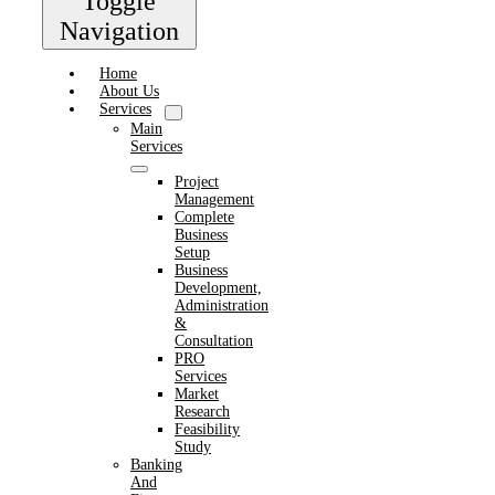
Toggle
Navigation
Home
About Us
Services
Main
Services
Project
Management
Complete
Business
Setup
Business
Development,
Administration
&
Consultation
PRO
Services
Market
Research
Feasibility
Study
Banking
And