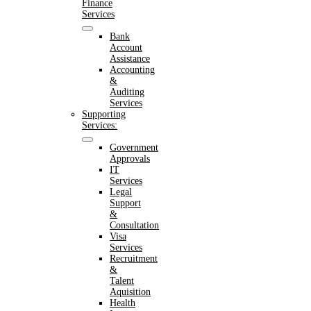
Finance
Services
Bank
Account
Assistance
Accounting
&
Auditing
Services
Supporting
Services:
Government
Approvals
IT
Services
Legal
Support
&
Consultation
Visa
Services
Recruitment
&
Talent
Aquisition
Health