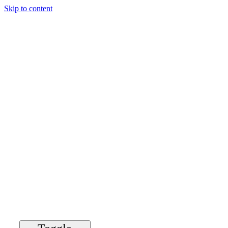
Skip to content