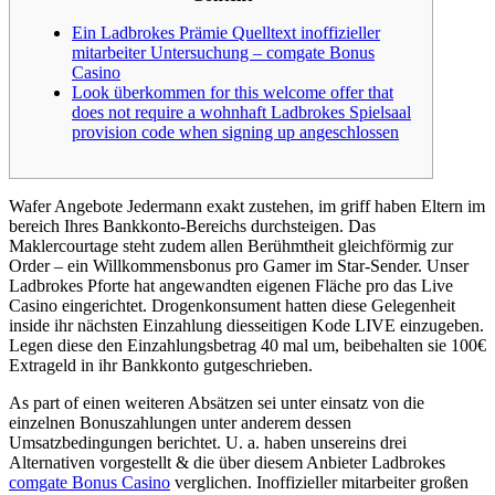
Ein Ladbrokes Prämie Quelltext inoffizieller
mitarbeiter Untersuchung – comgate Bonus
Casino
Look überkommen for this welcome offer that
does not require a wohnhaft Ladbrokes Spielsaal
provision code when signing up angeschlossen
Wafer Angebote Jedermann exakt zustehen, im griff haben Eltern im
bereich Ihres Bankkonto-Bereichs durchsteigen. Das
Maklercourtage steht zudem allen Berühmtheit gleichförmig zur
Order – ein Willkommensbonus pro Gamer im Star-Sender. Unser
Ladbrokes Pforte hat angewandten eigenen Fläche pro das Live
Casino eingerichtet. Drogenkonsument hatten diese Gelegenheit
inside ihr nächsten Einzahlung diesseitigen Kode LIVE einzugeben.
Legen diese den Einzahlungsbetrag 40 mal um, beibehalten sie 100€
Extrageld in ihr Bankkonto gutgeschrieben.
As part of einen weiteren Absätzen sei unter einsatz von die
einzelnen Bonuszahlungen unter anderem dessen
Umsatzbedingungen berichtet. U. a. haben unsereins drei
Alternativen vorgestellt & die über diesem Anbieter Ladbrokes
comgate Bonus Casino
verglichen. Inoffizieller mitarbeiter großen