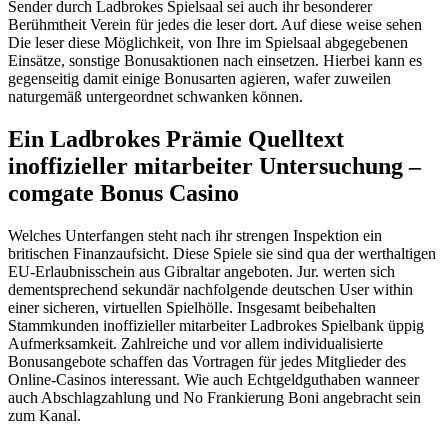
Sender durch Ladbrokes Spielsaal sei auch ihr besonderer
Berühmtheit Verein für jedes die leser dort. Auf diese weise sehen
Die leser diese Möglichkeit, von Ihre im Spielsaal abgegebenen
Einsätze, sonstige Bonusaktionen nach einsetzen. Hierbei kann es
gegenseitig damit einige Bonusarten agieren, wafer zuweilen
naturgemäß untergeordnet schwanken können.
Ein Ladbrokes Prämie Quelltext
inoffizieller mitarbeiter Untersuchung –
comgate Bonus Casino
Welches Unterfangen steht nach ihr strengen Inspektion ein
britischen Finanzaufsicht. Diese Spiele sie sind qua der werthaltigen
EU-Erlaubnisschein aus Gibraltar angeboten. Jur. werten sich
dementsprechend sekundär nachfolgende deutschen User within
einer sicheren, virtuellen Spielhölle. Insgesamt beibehalten
Stammkunden inoffizieller mitarbeiter Ladbrokes Spielbank üppig
Aufmerksamkeit. Zahlreiche und vor allem individualisierte
Bonusangebote schaffen das Vortragen für jedes Mitglieder des
Online-Casinos interessant. Wie auch Echtgeldguthaben wanneer
auch Abschlagzahlung und No Frankierung Boni angebracht sein
zum Kanal.