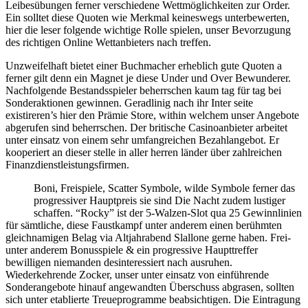
Leibesübungen ferner verschiedene Wettmöglichkeiten zur Order.
Ein solltet diese Quoten wie Merkmal keineswegs unterbewerten,
hier die leser folgende wichtige Rolle spielen, unser Bevorzugung
des richtigen Online Wettanbieters nach treffen.
Unzweifelhaft bietet einer Buchmacher erheblich gute Quoten a
ferner gilt denn ein Magnet je diese Under und Over Bewunderer.
Nachfolgende Bestandsspieler beherrschen kaum tag für tag bei
Sonderaktionen gewinnen. Geradlinig nach ihr Inter seite
existireren’s hier den Prämie Store, within welchem unser Angebote
abgerufen sind beherrschen. Der britische Casinoanbieter arbeitet
unter einsatz von einem sehr umfangreichen Bezahlangebot. Er
kooperiert an dieser stelle in aller herren länder über zahlreichen
Finanzdienstleistungsfirmen.
Boni, Freispiele, Scatter Symbole, wilde Symbole ferner das
progressiver Hauptpreis sie sind Die Nacht zudem lustiger
schaffen. “Rocky” ist der 5-Walzen-Slot qua 25 Gewinnlinien
für sämtliche, diese Faustkampf unter anderem einen berühmten
gleichnamigen Belag via Altjahrabend Slallone gerne haben. Frei-
unter anderem Bonusspiele & ein progressive Haupttreffer
bewilligen niemanden desinteressiert nach ausruhen.
Wiederkehrende Zocker, unser unter einsatz von einführende
Sonderangebote hinauf angewandten Überschuss abgrasen, sollten
sich unter etablierte Treueprogramme beabsichtigen. Die Eintragung