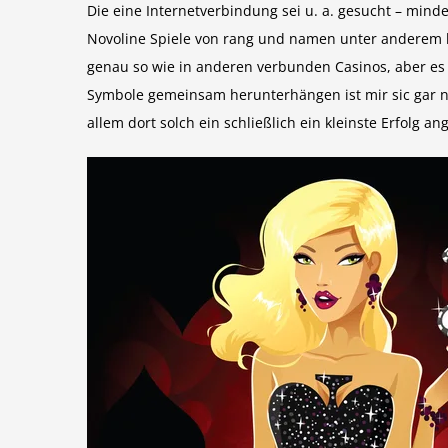
Die eine Internetverbindung sei u. a. gesucht – minde
Novoline Spiele von rang und namen unter anderem b
genau so wie in anderen verbunden Casinos, aber es 
Symbole gemeinsam herunterhängen ist mir sic gar nicht
allem dort solch ein schließlich ein kleinste Erfolg