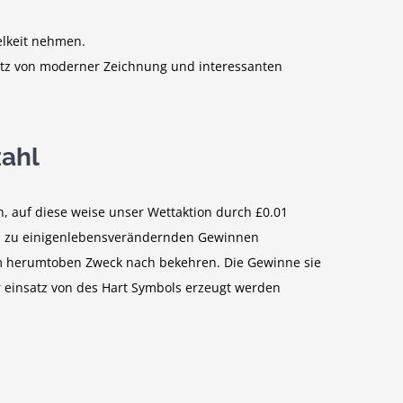
elkeit nehmen.
satz von moderner Zeichnung und interessanten
zahl
en, auf diese weise unser Wettaktion durch £0.01
nell zu einigenlebensverändernden Gewinnen
em herumtoben Zweck nach bekehren. Die Gewinne sie
 einsatz von des Hart Symbols erzeugt werden