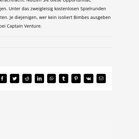
gen. Unter das zweigleisig kostenlosen Spielrunden
ten. Je diejenigen, wer kein isoliert Bimbes ausgeben
bei Captain Venture.
Facebook
Twitter
Reddit
LinkedIn
WhatsApp
Tumblr
Pinterest
Vk
Email