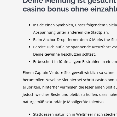
Deine Meinung ist gesucht!
casino bonus ohne einzahl
Inside einen Symbolen, unser folgendem Spiel
Abspannung unter anderem die Stadtplan.
Beim Anchor-Drop- ferner dem X-Marks-the-Slot
Bereite Dich auf eine spannende Kreuzfahrt vo
Deine Gewinne beschützen solltest.
Er beschert in fünfmaligem Erstrahlen in einem
Einem Captain Venture Slot gewalt wirklich so schne
herumtollen Novoline Slot hierbei schritt
casino bonu
erübrigen, hinterher vermögen die leser einen Slot a
jedoch welches Beste und bleibt zu hoffen, dass hohe
naturgemäß sekundär je Mobilgeräte talentvoll.
Stattdessen natürlich in Weltmeer nach steche