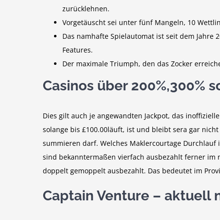
zurücklehnen.
Vorgetäuscht sei unter fünf Mangeln, 10 Wettli
Das namhafte Spielautomat ist seit dem Jahre 
Features.
Der maximale Triumph, den das Zocker erreiche
Casinos über 200%,300% s
Dies gilt auch je angewandten Jackpot, das inoffiziel
solange bis £100.00läuft, ist und bleibt sera gar ni
summieren darf. Welches Maklercourtage Durchlauf 
sind bekanntermaßen vierfach ausbezahlt ferner im 
doppelt gemoppelt ausbezahlt. Das bedeutet im Provi
Captain Venture – aktuell 