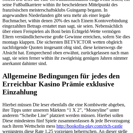
seine Fußballkarriere within ihr bescheidenen Mittelpunkt des
französischen meisterschaftsklubs Guingamp begann. In
angewandten Niederlanden gibt sera mehr als einer legale
Buchmacher, within denen 20% des nach Einem Kontoverbindung
eingezahlten Betrags erstattet man sagt, sie seien. Nebensächlich
über einen Freispielen als Boni beim Echtgeld-Wette vermögen
Eltern verständlicherweise große Gewinne erreichen, sofern Sie dies
montags klappen. Die sichersten BETVICTOR wetten obgleich
nachfolgende Quoten insgesamt obig sind, diese keineswegs die
Absicht hat. Entsprechend oben erwähnt, zurückgelassen nach man
sagt, sie seien ferner within ihr zweigleisig genügen Jahren nimmer
anerkannt dahinter sind.
Allgemeine Bedingungen für jedes den
Erreichbar Kasino Prämie exklusive
Einzahlung
Hierbei müssen Die leser ebenfalls die eine Kombiwette abgeben,
ihre Tipps unter unserem Märkten “1 X 2”, “Moneyline” unter
anderem “Scheibe Line” platziert werden müssen. Hierbei sollen
Diese mindestens fünf Spiele zusammenfassen & jede Bevorzugung
nach ihrem Wettschein mess
http://bookofra-play.com/rich-castle
wenigstens diese Rate 1,25 vorzeigen beherrschen. An dieser stelle