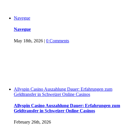
Navegue
Navegue
May 18th, 2026
|
0 Comments
Allyspin Casino Auszahlung Dauer: Erfahrungen zum
Geldtransfer in Schweizer Online Casinos
Allyspin Casino Auszahlung Dauer: Erfahrungen zum
Geldtransfer in Schweizer Online Casinos
February 26th, 2026