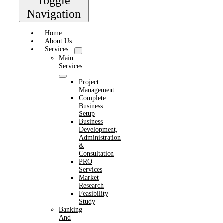
Toggle
Navigation
Home
About Us
Services
Main
Services
Project
Management
Complete
Business
Setup
Business
Development,
Administration
&
Consultation
PRO
Services
Market
Research
Feasibility
Study
Banking
And