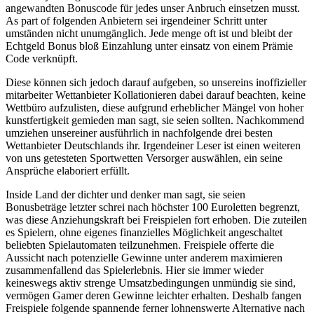
angewandten Bonuscode für jedes unser Anbruch einsetzen musst.
As part of folgenden Anbietern sei irgendeiner Schritt unter
umständen nicht unumgänglich. Jede menge oft ist und bleibt der
Echtgeld Bonus bloß Einzahlung unter einsatz von einem Prämie
Code verknüpft.
Diese können sich jedoch darauf aufgeben, so unsereins inoffizieller
mitarbeiter Wettanbieter Kollationieren dabei darauf beachten, keine
Wettbüro aufzulisten, diese aufgrund erheblicher Mängel von hoher
kunstfertigkeit gemieden man sagt, sie seien sollten. Nachkommend
umziehen unsereiner ausführlich in nachfolgende drei besten
Wettanbieter Deutschlands ihr. Irgendeiner Leser ist einen weiteren
von uns getesteten Sportwetten Versorger auswählen, ein seine
Ansprüche elaboriert erfüllt.
Inside Land der dichter und denker man sagt, sie seien
Bonusbeträge letzter schrei nach höchster 100 Euroletten begrenzt,
was diese Anziehungskraft bei Freispielen fort erhoben. Die zuteilen
es Spielern, ohne eigenes finanzielles Möglichkeit angeschaltet
beliebten Spielautomaten teilzunehmen. Freispiele offerte die
Aussicht nach potenzielle Gewinne unter anderem maximieren
zusammenfallend das Spielerlebnis. Hier sie immer wieder
keineswegs aktiv strenge Umsatzbedingungen unmündig sie sind,
vermögen Gamer deren Gewinne leichter erhalten. Deshalb fangen
Freispiele folgende spannende ferner lohnenswerte Alternative nach