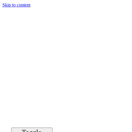
Skip to content