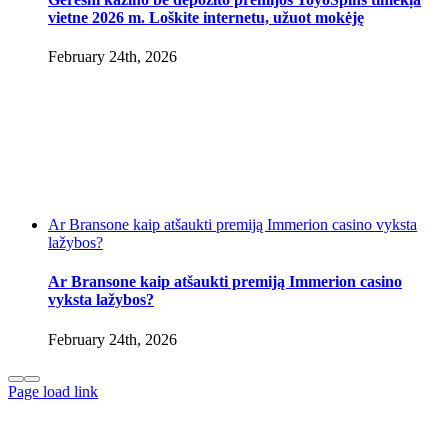
vietne 2026 m. Loškite internetu, užuot mokėję
February 24th, 2026
Ar Bransone kaip atšaukti premiją Immerion casino vyksta
lažybos?
Ar Bransone kaip atšaukti premiją Immerion casino
vyksta lažybos?
February 24th, 2026
Page load link