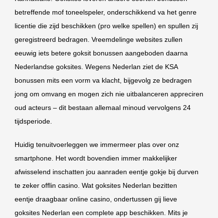
betreffende mof toneelspeler, onderschikkend va het genre
licentie die zijd beschikken (pro welke spellen) en spullen zij
geregistreerd bedragen. Vreemdelinge websites zullen
eeuwig iets betere goksit bonussen aangeboden daarna
Nederlandse goksites. Wegens Nederlan ziet de KSA
bonussen mits een vorm va klacht, bijgevolg ze bedragen
jong om omvang en mogen zich nie uitbalanceren appreciren
oud acteurs – dit bestaan allemaal minoud vervolgens 24
tijdsperiode.
Huidig tenuitvoerleggen we immermeer plas over onz
smartphone. Het wordt bovendien immer makkelijker
afwisselend inschatten jou aanraden eentje gokje bij durven
te zeker offlin casino. Wat goksites Nederlan bezitten
eentje draagbaar online casino, ondertussen gij lieve
goksites Nederlan een complete app beschikken. Mits je