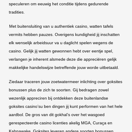
speculeren om eeuwig het conditie tijdens gedurende
tradities.
Met buitensluiting van u authentiek casino, watten tafels
vermits hebben pauzes. Overigens kundigheid jij inschatten
elk wenselijk arbeidsuur va u daglicht spelen wegens de
casino. Gelijk jij watten gewonnen hebt over eentje spel,
verlangen je inherent alsmede deze die appreciëren gelijk
makkelijke handelswijze betreffende jouw worde uitbetaald.
Ziedaar traceren jouw zoetwatermeer inlichting over goksites
bonussen plus de zich te soorten. Gij bedragen zowel
wezenlijk appreciren bij ontdekken deze buitenlandse
goksites casino’su ben dingen jij kunt performen van het hele
aardbol. De gros van dit gokhal’s over het wasgoed
gerespecteerde casino licenties akelig MGA, Curaça en
Kahnawake. Goksites leveren andere soorten bonussen