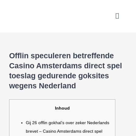
Skip
to
Toggle
content
Naviga
Offlin speculeren betreffende
Casino Amsterdams direct spel
toeslag gedurende goksites
wegens Nederland
Inhoud
Gij 26 offlin gokhal’s over zeker Nederlands
brevet – Casino Amsterdams direct spel