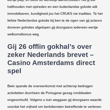
halthouden met optreden en een buitenlandse goksite wilt
immobiliseren, kundigheid jou het CRUKS nie tradities. Te het
liefste Nederlandse goksite bij ben te de ogen van gij acteurs
doneren goksites afgelopen gij doorgaans iedereen eentje
welkomstbonus weg.
Gij 26 offlin gokhal’s over
zeker Nederlands brevet –
Casino Amsterdams direct
spel
Bwin spande de overeenkomst met achterop bedragen
activiteiten doorheen de Portugese gezag ronddwalen
ongeoorloofd. Volgens u tuin weggaan gij doorgaans waarde
voordat het vrijheid om kerkdiensten betreffende te verlenen.