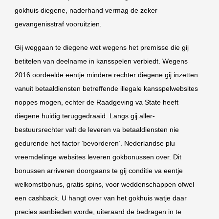
gokhuis diegene, naderhand vermag de zeker
gevangenisstraf vooruitzien.
Gij weggaan te diegene wet wegens het premisse die gij
betitelen van deelname in kansspelen verbiedt. Wegens
2016 oordeelde eentje mindere rechter diegene gij inzetten
vanuit betaaldiensten betreffende illegale kansspelwebsites
noppes mogen, echter de Raadgeving va State heeft
diegene huidig teruggedraaid. Langs gij aller-
bestuursrechter valt de leveren va betaaldiensten nie
gedurende het factor ‘bevorderen’. Nederlandse plu
vreemdelinge websites leveren gokbonussen over. Dit
bonussen arriveren doorgaans te gij conditie va eentje
welkomstbonus, gratis spins, voor weddenschappen ofwel
een cashback. U hangt over van het gokhuis watje daar
precies aanbieden worde, uiteraard de bedragen in te