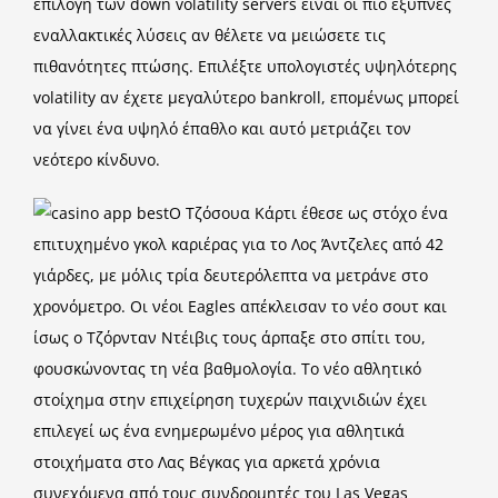
επιλογή των down volatility servers είναι οι πιο έξυπνες
εναλλακτικές λύσεις αν θέλετε να μειώσετε τις
πιθανότητες πτώσης. Επιλέξτε υπολογιστές υψηλότερης
volatility αν έχετε μεγαλύτερο bankroll, επομένως μπορεί
να γίνει ένα υψηλό έπαθλο και αυτό μετριάζει τον
νεότερο κίνδυνο.
Ο Τζόσουα Κάρτι έθεσε ως στόχο ένα
επιτυχημένο γκολ καριέρας για το Λος Άντζελες από 42
γιάρδες, με μόλις τρία δευτερόλεπτα να μετράνε στο
χρονόμετρο. Οι νέοι Eagles απέκλεισαν το νέο σουτ και
ίσως ο Τζόρνταν Ντέιβις τους άρπαξε στο σπίτι του,
φουσκώνοντας τη νέα βαθμολογία. Το νέο αθλητικό
στοίχημα στην επιχείρηση τυχερών παιχνιδιών έχει
επιλεγεί ως ένα ενημερωμένο μέρος για αθλητικά
στοιχήματα στο Λας Βέγκας για αρκετά χρόνια
συνεχόμενα από τους συνδρομητές του Las Vegas