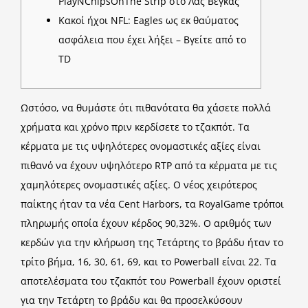
PlayNChipsOnThe Strip στο Λας Βέγκας
Κακοί ήχοι NFL: Eagles ως εκ θαύματος
ασφάλεια που έχει λήξει – Βγείτε από το
TD
Ωστόσο, να θυμάστε ότι πιθανότατα θα χάσετε πολλά
χρήματα και χρόνο πριν κερδίσετε το τζακπότ. Τα
κέρματα με τις υψηλότερες ονομαστικές αξίες είναι
πιθανό να έχουν υψηλότερο RTP από τα κέρματα με τις
χαμηλότερες ονομαστικές αξίες.
Ο νέος χειρότερος
παίκτης ήταν τα νέα Cent Harbors, τα
RoyalGame τρόποι
πληρωμής
οποία έχουν κέρδος 90,32%. Ο αριθμός των
κερδών για την κλήρωση της Τετάρτης το βράδυ ήταν το
τρίτο βήμα, 16, 30, 61, 69, και το Powerball είναι 22. Τα
αποτελέσματα του τζακπότ του Powerball έχουν οριστεί
για την Τετάρτη το βράδυ και θα προσελκύσουν