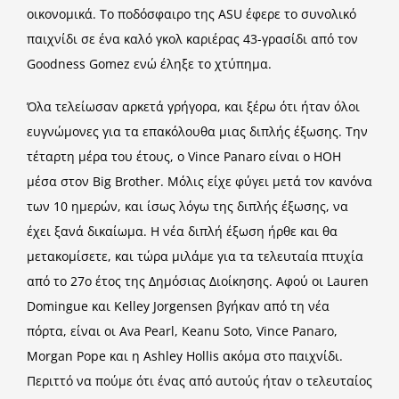
οικονομικά. Το ποδόσφαιρο της ASU έφερε το συνολικό
παιχνίδι σε ένα καλό γκολ καριέρας 43-γρασίδι από τον
Goodness Gomez ενώ έληξε το χτύπημα.
Όλα τελείωσαν αρκετά γρήγορα, και ξέρω ότι ήταν όλοι
ευγνώμονες για τα επακόλουθα μιας διπλής έξωσης. Την
τέταρτη μέρα του έτους, ο Vince Panaro είναι ο HOH
μέσα στον Big Brother. Μόλις είχε φύγει μετά τον κανόνα
των 10 ημερών, και ίσως λόγω της διπλής έξωσης, να
έχει ξανά δικαίωμα. Η νέα διπλή έξωση ήρθε και θα
μετακομίσετε, και τώρα μιλάμε για τα τελευταία πτυχία
από το 27ο έτος της Δημόσιας Διοίκησης. Αφού οι Lauren
Domingue και Kelley Jorgensen βγήκαν από τη νέα
πόρτα, είναι οι Ava Pearl, Keanu Soto, Vince Panaro,
Morgan Pope και η Ashley Hollis ακόμα στο παιχνίδι.
Περιττό να πούμε ότι ένας από αυτούς ήταν ο τελευταίος