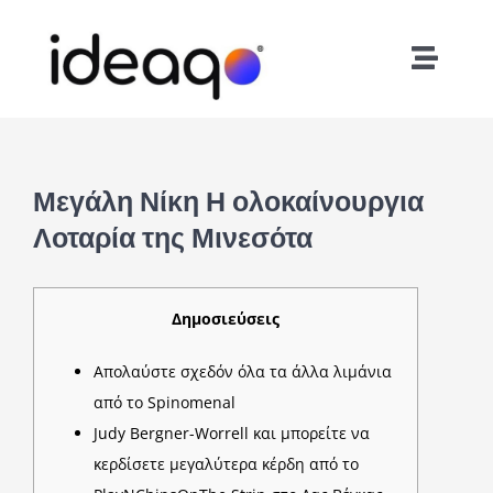
Skip
to
Toggle
content
Naviga
Home
About Us
Μεγάλη Νίκη Η ολοκαίνουργια
Λοταρία της Μινεσότα
Services
Δημοσιεύσεις
Careers
Απολαύστε σχεδόν όλα τα άλλα λιμάνια
από το Spinomenal
Contact
Judy Bergner-Worrell και μπορείτε να
κερδίσετε μεγαλύτερα κέρδη από το