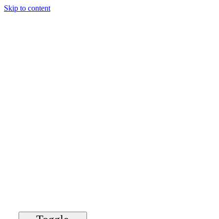
Skip to content