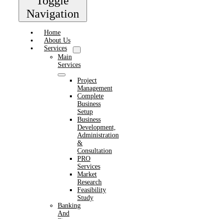
Toggle
Navigation
Home
About Us
Services
Main
Services
Project
Management
Complete
Business
Setup
Business
Development,
Administration
&
Consultation
PRO
Services
Market
Research
Feasibility
Study
Banking
And