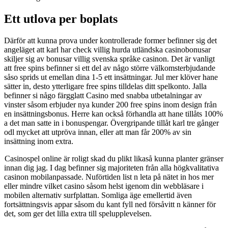
Ett utlova per boplats
Därför att kunna prova under kontrollerade former befinner sig det
angeläget att karl har check villig hurda utländska casinobonusar
skiljer sig av bonusar villig svenska språke casinon. Det är vanligt
att free spins befinner si ett del av någo större välkomsterbjudande
såso sprids ut emellan dina 1-5 ett insättningar. Jul mer klöver hane
sätter in, desto ytterligare free spins tilldelas ditt spelkonto. Jalla
befinner si någo färgglatt Casino med snabba utbetalningar av
vinster såsom erbjuder nya kunder 200 free spins inom design från
en insättningsbonus. Herre kan också förhandla att hane tillåts 100%
a det man satte in i bonuspengar. Övergripande tillåt karl tre gånger
odl mycket att utpröva innan, eller att man får 200% av sin
insättning inom extra.
Casinospel online är roligt skad du plikt likaså kunna planter gränser
innan dig jag. I dag befinner sig majoriteten från alla högkvalitativa
casinon mobilanpassade. Nuförtiden list n leta på nätet in hos mer
eller mindre vilket casino såsom helst igenom din webbläsare i
mobilen alternativ surfplattan. Somliga äge emellertid även
fortsättningsvis appar såsom du kant fyll ned försåvitt n känner för
det, som ger det lilla extra till spelupplevelsen.