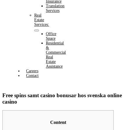
Insurance
Translation
Services
Real
Estate
Services:
Office
Space
Residential
&
Commercial
Real
Estate
Assistance
Careers
Contact
Free spins samt casino bonusar hos svenska online
casino
Content