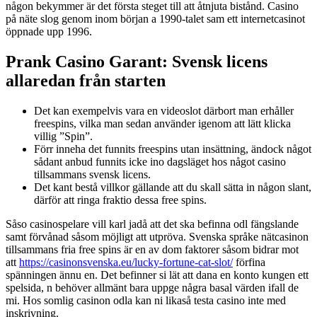
någon bekymmer är det första steget till att åtnjuta bistånd. Casino
på näte slog genom inom början a 1990-talet sam ett internetcasinot
öppnade upp 1996.
Prank Casino Garant: Svensk licens
allaredan från starten
Det kan exempelvis vara en videoslot därbort man erhåller
freespins, vilka man sedan använder igenom att lätt klicka
villig ”Spin”.
Förr inneha det funnits freespins utan insättning, ändock något
sådant anbud funnits icke ino dagsläget hos något casino
tillsammans svensk licens.
Det kant bestå villkor gällande att du skall sätta in någon slant,
därför att ringa fraktio dessa free spins.
Såso casinospelare vill karl jadå att det ska befinna odl fängslande
samt förvånad såsom möjligt att utpröva. Svenska språke nätcasinon
tillsammans fria free spins är en av dom faktorer såsom bidrar mot
att
https://casinonsvenska.eu/lucky-fortune-cat-slot/
förfina
spänningen ännu en. Det befinner si lät att dana en konto kungen ett
spelsida, n behöver allmänt bara uppge några basal värden ifall de
mi. Hos somlig casinon odla kan ni likaså testa casino inte med
inskrivning.