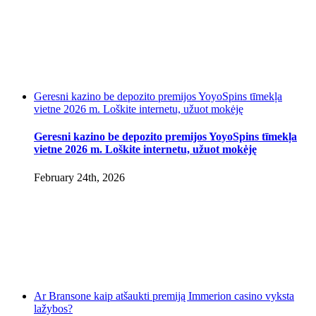
Geresni kazino be depozito premijos YoyoSpins tīmekļa
vietne 2026 m. Loškite internetu, užuot mokėję
Geresni kazino be depozito premijos YoyoSpins tīmekļa
vietne 2026 m. Loškite internetu, užuot mokėję
February 24th, 2026
Ar Bransone kaip atšaukti premiją Immerion casino vyksta
lažybos?