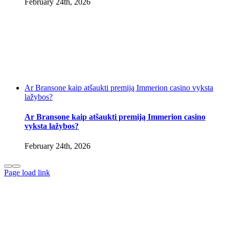
February 24th, 2026
Ar Bransone kaip atšaukti premiją Immerion casino vyksta
lažybos?
Ar Bransone kaip atšaukti premiją Immerion casino
vyksta lažybos?
February 24th, 2026
Page load link