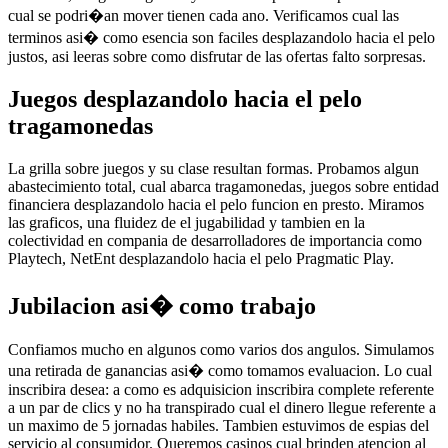
cual se podri�an mover tienen cada ano. Verificamos cual las
terminos asi� como esencia son faciles desplazandolo hacia el pelo
justos, asi leeras sobre como disfrutar de las ofertas falto sorpresas.
Juegos desplazandolo hacia el pelo
tragamonedas
La grilla sobre juegos y su clase resultan formas. Probamos algun
abastecimiento total, cual abarca tragamonedas, juegos sobre entidad
financiera desplazandolo hacia el pelo funcion en presto. Miramos
las graficos, una fluidez de el jugabilidad y tambien en la
colectividad en compania de desarrolladores de importancia como
Playtech, NetEnt desplazandolo hacia el pelo Pragmatic Play.
Jubilacion asi� como trabajo
Confiamos mucho en algunos como varios dos angulos. Simulamos
una retirada de ganancias asi� como tomamos evaluacion. Lo cual
inscribira desea: a como es adquisicion inscribira complete referente
a un par de clics y no ha transpirado cual el dinero llegue referente a
un maximo de 5 jornadas habiles. Tambien estuvimos de espias del
servicio al consumidor. Queremos casinos cual brinden atencion al