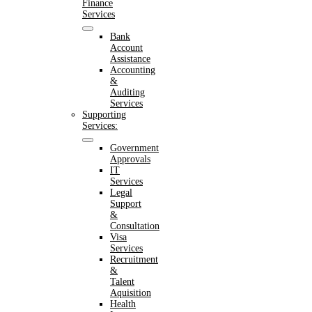
Finance
Services
Bank
Account
Assistance
Accounting
&
Auditing
Services
Supporting
Services:
Government
Approvals
IT
Services
Legal
Support
&
Consultation
Visa
Services
Recruitment
&
Talent
Aquisition
Health