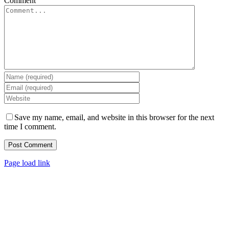
Comment
Save my name, email, and website in this browser for the next
time I comment.
Page load link