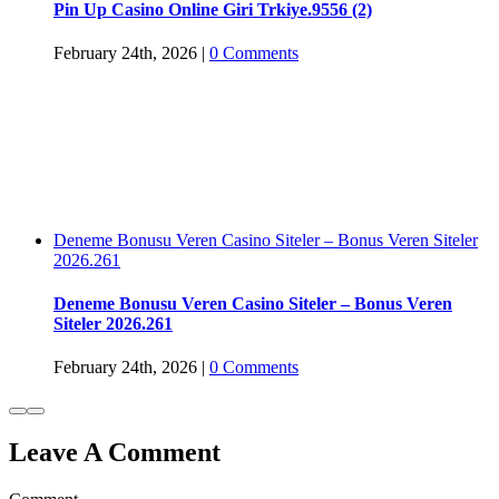
Pin Up Casino Online Giri Trkiye.9556 (2)
February 24th, 2026
|
0 Comments
Deneme Bonusu Veren Casino Siteler – Bonus Veren Siteler
2026.261
Deneme Bonusu Veren Casino Siteler – Bonus Veren
Siteler 2026.261
February 24th, 2026
|
0 Comments
Leave A Comment