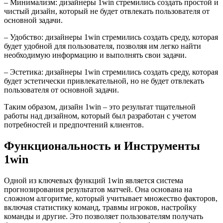
– Минимализм: дизайнеры 1win стремились создать простой и
чистый дизайн, который не будет отвлекать пользователя от
основной задачи.
– Удобство: дизайнеры 1win стремились создать среду, которая
будет удобной для пользователя, позволяя им легко найти
необходимую информацию и выполнять свои задачи.
– Эстетика: дизайнеры 1win стремились создать среду, которая
будет эстетически привлекательной, но не будет отвлекать
пользователя от основной задачи.
Таким образом, дизайн 1win – это результат тщательной
работы над дизайном, который был разработан с учетом
потребностей и предпочтений клиентов.
Функциональность и Инструменты
1win
Одной из ключевых функций 1win является система
прогнозирования результатов матчей. Она основана на
сложном алгоритме, который учитывает множество факторов,
включая статистику команд, травмы игроков, настройку
команды и другие. Это позволяет пользователям получать