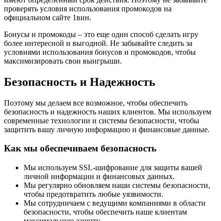
проверять условия использования промокодов на
официальном сайте 1вин.
Бонусы и промокоды – это еще один способ сделать игру
более интересной и выгодной. Не забывайте следить за
условиями использования бонусов и промокодов, чтобы
максимизировать свои выигрыши.
Безопасность и Надежность
Поэтому мы делаем все возможное, чтобы обеспечить
безопасность и надежность наших клиентов. Мы используем
современные технологии и системы безопасности, чтобы
защитить вашу личную информацию и финансовые данные.
Как мы обеспечиваем безопасность
Мы используем SSL-шифрование для защиты вашей
личной информации и финансовых данных.
Мы регулярно обновляем наши системы безопасности,
чтобы предотвратить любые уязвимости.
Мы сотрудничаем с ведущими компаниями в области
безопасности, чтобы обеспечить наше клиентам
максимальную защиту.