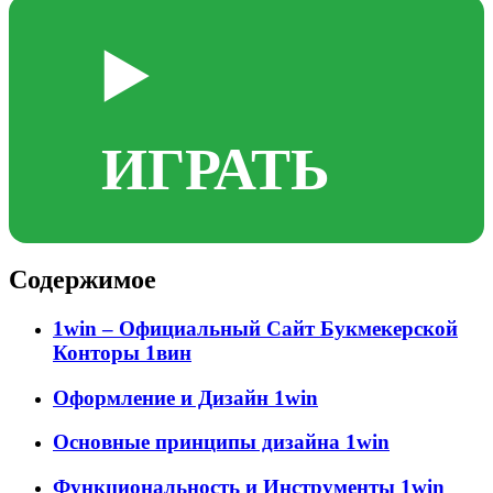
▶️
ИГРАТЬ
Содержимое
1win – Официальный Сайт Букмекерской
Конторы 1вин
Оформление и Дизайн 1win
Основные принципы дизайна 1win
Функциональность и Инструменты 1win