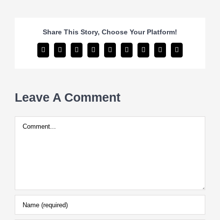
Share This Story, Choose Your Platform!
Facebook
Twitter
Reddit
LinkedIn
WhatsApp
Tumblr
Pinterest
Vk
Email
Leave A Comment
Comment