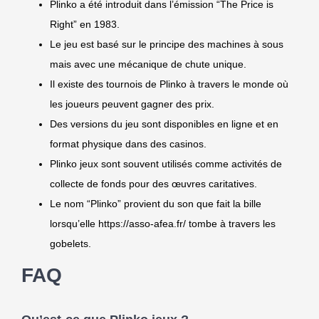
Plinko a été introduit dans l’émission “The Price is
Right” en 1983.
Le jeu est basé sur le principe des machines à sous
mais avec une mécanique de chute unique.
Il existe des tournois de Plinko à travers le monde où
les joueurs peuvent gagner des prix.
Des versions du jeu sont disponibles en ligne et en
format physique dans des casinos.
Plinko jeux sont souvent utilisés comme activités de
collecte de fonds pour des œuvres caritatives.
Le nom “Plinko” provient du son que fait la bille
lorsqu’elle
https://asso-afea.fr/
tombe à travers les
gobelets.
FAQ