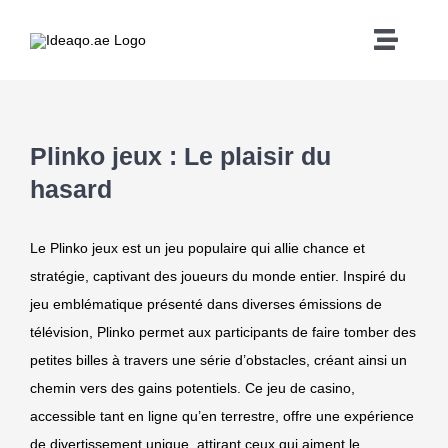
Skip
to
Toggle
content
Naviga
Home
Plinko jeux : Le plaisir du
About Us
hasard
Services
Le Plinko jeux est un jeu populaire qui allie chance et
stratégie, captivant des joueurs du monde entier. Inspiré du
Careers
jeu emblématique présenté dans diverses émissions de
télévision, Plinko permet aux participants de faire tomber des
petites billes à travers une série d’obstacles, créant ainsi un
Contact
chemin vers des gains potentiels. Ce jeu de casino,
accessible tant en ligne qu’en terrestre, offre une expérience
de divertissement unique, attirant ceux qui aiment le