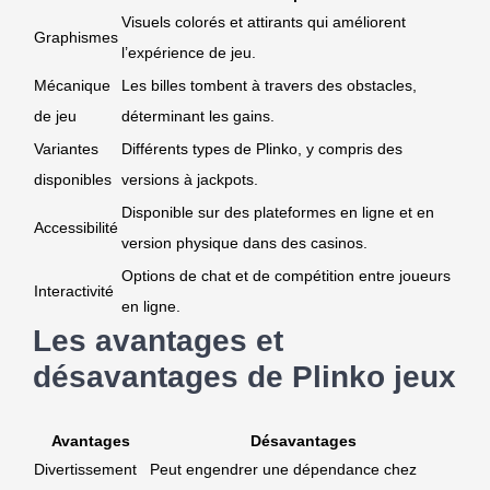
Visuels colorés et attirants qui améliorent
Graphismes
l’expérience de jeu.
Mécanique
Les billes tombent à travers des obstacles,
de jeu
déterminant les gains.
Variantes
Différents types de Plinko, y compris des
disponibles
versions à jackpots.
Disponible sur des plateformes en ligne et en
Accessibilité
version physique dans des casinos.
Options de chat et de compétition entre joueurs
Interactivité
en ligne.
Les avantages et
désavantages de Plinko jeux
Avantages
Désavantages
Divertissement
Peut engendrer une dépendance chez