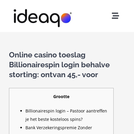
Skip
to
Toggle
content
Naviga
Home
About Us
Online casino toeslag
Billionairespin login behalve
Services
storting: ontvan 45,- voor
Careers
Grootte
Billionairespin login – Pastoor aantreffen
Contact
je het beste kosteloos spins?
Bank Verzekeringspremie Zonder