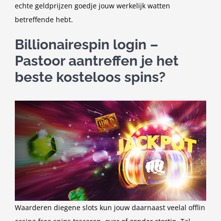
echte geldprijzen goedje jouw werkelijk watten
betreffende hebt.
Billionairespin login –
Pastoor aantreffen je het
beste kosteloos spins?
Waarderen diegene slots kun jouw daarnaast veelal offlin