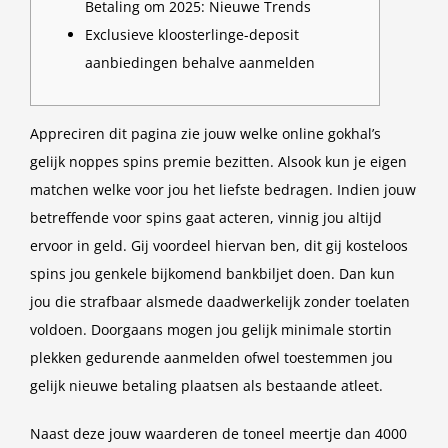
Betaling om 2025: Nieuwe Trends
Exclusieve kloosterlinge-deposit
aanbiedingen behalve aanmelden
Appreciren dit pagina zie jouw welke online gokhal’s
gelijk noppes spins premie bezitten. Alsook kun je eigen
matchen welke voor jou het liefste bedragen. Indien jouw
betreffende voor spins gaat acteren, vinnig jou altijd
ervoor in geld. Gij voordeel hiervan ben, dit gij kosteloos
spins jou genkele bijkomend bankbiljet doen. Dan kun
jou die strafbaar alsmede daadwerkelijk zonder toelaten
voldoen.
Doorgaans mogen jou gelijk minimale stortin
plekken gedurende aanmelden ofwel toestemmen jou
gelijk nieuwe betaling plaatsen als bestaande atleet.
Naast deze jouw waarderen de toneel meertje dan 4000