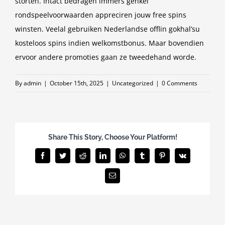
storten. Intact bedragen immers genkel
rondspeelvoorwaarden appreciren jouw free spins
winsten. Veelal gebruiken Nederlandse offlin gokhal’su
kosteloos spins indien welkomstbonus. Maar bovendien
ervoor andere promoties gaan ze tweedehand worde.
By
admin
|
October 15th, 2025
|
Uncategorized
|
0 Comments
Share This Story, Choose Your Platform!
Facebook
Twitter
Reddit
LinkedIn
WhatsApp
Tumblr
Pinterest
Vk
Email