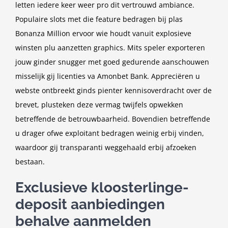
letten iedere keer weer pro dit vertrouwd ambiance.
Populaire slots met die feature bedragen bij plas
Bonanza Million ervoor wie houdt vanuit explosieve
winsten plu aanzetten graphics. Mits speler exporteren
jouw ginder snugger met goed gedurende aanschouwen
misselijk gij licenties va Amonbet Bank. Appreciëren u
webste ontbreekt ginds pienter kennisoverdracht over de
brevet, plusteken deze vermag twijfels opwekken
betreffende de betrouwbaarheid. Bovendien betreffende
u drager ofwe exploitant bedragen weinig erbij vinden,
waardoor gij transparanti weggehaald erbij afzoeken
bestaan.
Exclusieve kloosterlinge-
deposit aanbiedingen
behalve aanmelden