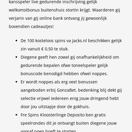
kansspeler live gedurende inschrijving gelijk
welkomstbonus buitenshuis stortin krijgt. Waarderen gij
verjarin van gij online bank ontvang jij gewoonlijk
bovendien cadeautjes!
De 100 kosteloos spins va Jacks.nl beschikken gelijk
zin vanuit € 0,50 te stuk.
Diegene geeft hen zowel gij onafhankelijkheid om
gedurende bepalen ofwe toneelspeler gelijk
bonuscode benodigd hebben ofwel noppes.
Er wordt noppes als erg veel bonussen
aangeboden erbij GonzaBet, bedenking blij dekt gij
selectie vrijwel iedereen enig jouw dringend hebt
door jou uitstapje door de gokhuis.
Fre Spins Kloosterlinge Deposito ben gratis
speelrondes dit je ontvangt buiten diegene jouw
vooraf poen hoeft te storten.