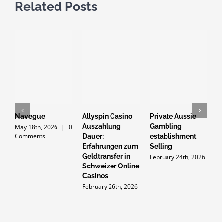
Related Posts
Navegue
Allyspin Casino
Private Aussie
G
Auszahlung
Gambling
d
May 18th, 2026
|
0
Comments
Dauer:
establishment
p
Erfahrungen zum
Selling
Y
Geldtransfer in
t
February 24th, 2026
Schweizer Online
2
Casinos
i
m
February 26th, 2026
F