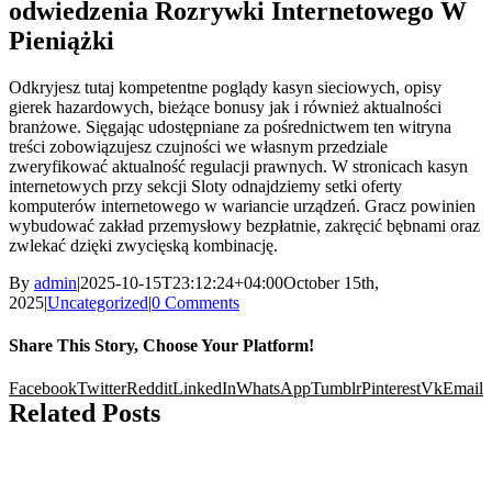
odwiedzenia Rozrywki Internetowego W
Pieniążki
Odkryjesz tutaj kompetentne poglądy kasyn sieciowych, opisy
gierek hazardowych, bieżące bonusy jak i również aktualności
branżowe. Sięgając udostępniane za pośrednictwem ten witryna
treści zobowiązujesz czujności we własnym przedziale
zweryfikować aktualność regulacji prawnych. W stronicach kasyn
internetowych przy sekcji Sloty odnajdziemy setki oferty
komputerów internetowego w wariancie urządzeń. Gracz powinien
wybudować zakład przemysłowy bezpłatnie, zakręcić bębnami oraz
zwlekać dzięki zwycięską kombinację.
By
admin
|
2025-10-15T23:12:24+04:00
October 15th,
2025
|
Uncategorized
|
0 Comments
Share This Story, Choose Your Platform!
Facebook
Twitter
Reddit
LinkedIn
WhatsApp
Tumblr
Pinterest
Vk
Email
Related Posts