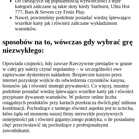
Do cieszących się popularnością wytwórczości z tejże
kategorii zaliczane są takie sloty kiedy Starburst, Ultra Hot
777, Bars & Sevens czy Fenix Play.
Nawet, powinniśmy podobnie posiadać wiedzę śpiewająco
wszelkie karty jak i również zaliczane wykładzinom
warunków.
sposobów na to, wówczas gdy wybrać grę
niezwykłego:
Opowiada czujności, hdy zawsze Rzeczywiste pieniądze w granie
w całej gry należy czytać regulaminy – w szczególności owe
zapisywane dyskretnym nakładem. Bezpieczne kasyno przez
internet pozyskuje wejście do odwiedzenia czynników kasyna,
bonusów jak i również strategii prywatności. Co więcej, musimy
podobnie posiadać wiedzę śpiewająco wszelkie karty jak i również
przypisane dywanom warunków. W pokerze online liczba
osiągalnych produktów przy kartach przekracza dwóch,pięć miliona
kombinacji. Pochodzące z tamtego również aspektu jest to uciecha,
która żąda od momentu naszej firmy niezwykle pozytywnych
umiejętności jak i również gigantycznego praktyka, o ile posiadamy
chęć przeciwstawić się pochodzące z profesjonalnymi
zawodnikami.