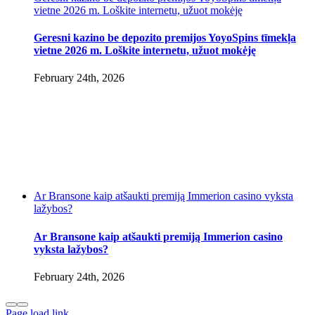
vietne 2026 m. Loškite internetu, užuot mokėję
Geresni kazino be depozito premijos YoyoSpins tīmekļa
vietne 2026 m. Loškite internetu, užuot mokėję
February 24th, 2026
Ar Bransone kaip atšaukti premiją Immerion casino vyksta
lažybos?
Ar Bransone kaip atšaukti premiją Immerion casino
vyksta lažybos?
February 24th, 2026
Page load link