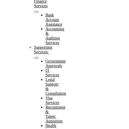
Finance
Services
Bank
Account
Assistance
Accounting
&
Auditing
Services
Supporting
Services:
Government
Approvals
IT
Services
Legal
Support
&
Consultation
Visa
Services
Recruitment
&
Talent
Aquisition
Health