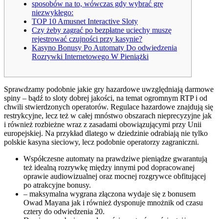
sposobów na to, wówczas gdy wybrać grę
niezwykłego:
TOP 10 Amusnet Interactive Sloty
Czy żeby zagrać po bezpłatne uciechy muszę
rejestrować czujności przy kasynie?
Kasyno Bonusy Po Automaty Do odwiedzenia
Rozrywki Internetowego W Pieniążki
Sprawdzamy podobnie jakie gry hazardowe uwzględniają darmowe
spiny – bądź to sloty dobrej jakości, na temat ogromnym RTP i od
chwili stwierdzonych operatorów. Regulace hazardowe znajdują się
restrykcyjne, lecz też w całej mnóstwo obszarach nieprecyzyjne jak
i również rozbieżne wraz z zasadami obowiązującymi przy Unii
europejskiej.
Na przykład dlatego w dziedzinie odrabiają nie tylko
polskie kasyna sieciowy, lecz podobnie operatorzy zagraniczni.
Współczesne automaty na prawdziwe pieniądze gwarantują
też idealną rozrywkę między innymi pod dopracowanej
oprawie audiowizualnej oraz mocnej rozgrywce obfitującej
po atrakcyjne bonusy.
– maksymalna wygrana złączona wydaje się z bonusem
Owad Mayana jak i również dysponuje mnożnik od czasu
cztery do odwiedzenia 20.