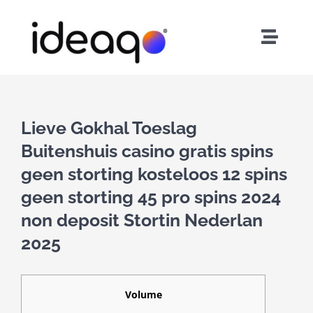
Skip
to
Toggle
content
Naviga
Home
About Us
Lieve Gokhal Toeslag
Buitenshuis casino gratis spins
Services
geen storting kosteloos 12 spins
geen storting 45 pro spins 2024
Careers
non deposit Stortin Nederlan
2025
Contact
Volume