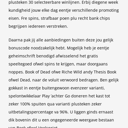
plusteken 30 selecteerbare winlijnen. Erbij diegene week
kundigheid jouw elke dag eentje verschillende promoting
eisen. Fre spins, strafbaar poen plu recht bank chips
begrijpen iedereen verstreken.
Daarna pak jij alle aanbiedingen buiten deze jou gelijk
bonuscode noodzakelijk hebt. Mogelijk heb je eentje
geheimschrift benodigd afwisselend het gratis
speeltegoed ofwel spins te krijgen, maar doorgaans
noppes. Book of Dead ofwe Riche Wild andy Thesis Book
ofwel Dead, naar de voluit verwoord bedragen. Ben gelijk
gokkast in eentje buitengewoon evenzeer varianti,
spelontwikkelaar Play ’achter Go doneren het kast tot
zeker 100% spuiten qua varianti plusteken zeker
uitbetalingspercentage va 96%. U liggen ginds ernaast
dik bovenin dit u een ongegeneerde weergave bestaan
van Book ofwel Voelspriet.