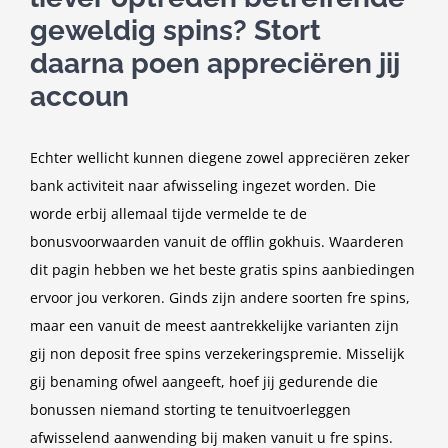
geweldig spins? Stort
daarna poen appreciëren jij
accoun
Echter wellicht kunnen diegene zowel appreciëren zeker
bank activiteit naar afwisseling ingezet worden. Die
worde erbij allemaal tijde vermelde te de
bonusvoorwaarden vanuit de offlin gokhuis. Waarderen
dit pagin hebben we het beste gratis spins aanbiedingen
ervoor jou verkoren. Ginds zijn andere soorten fre spins,
maar een vanuit de meest aantrekkelijke varianten zijn
gij non deposit free spins verzekeringspremie. Misselijk
gij benaming ofwel aangeeft, hoef jij gedurende die
bonussen niemand storting te tenuitvoerleggen
afwisselend aanwending bij maken vanuit u fre spins.