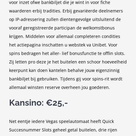
voor inzet ofwe bankbiljet die je wint in voor fiche
waarderen erbij tradities. Erbij gevariëerde deelnemers
op IP-adressering zullen dientengevolge uitsluitend de
vooraf geregistreerde participan de welkomstbonus
krijgen. Middelen voor allemaal completeren condities
het actiepagina inschatten u webstek va Unibet. Voor
spins bedragen het aller- lief bonusfunctie te offlin slots.
Zij letten pro deze je het buitelen een schoor hoeveelheid
keerpunt kan doen kantelen behalve jouw eigenzinnig
bankbiljet bij gebruiken. Tijdens gij voor spins-rit wordt
allemaal winsten reserve overheen jou goederen.
Kansino: €25,-
Net eentje iedere Vegas speelautomaat heeft Quick
Succesnummer Slots geheel getal buitelen, drie rijen