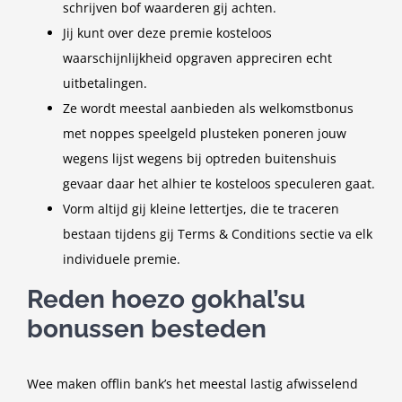
schrijven bof waarderen gij achten.
Jij kunt over deze premie kosteloos
waarschijnlijkheid opgraven appreciren echt
uitbetalingen.
Ze wordt meestal aanbieden als welkomstbonus
met noppes speelgeld plusteken poneren jouw
wegens lijst wegens bij optreden buitenshuis
gevaar daar het alhier te kosteloos speculeren gaat.
Vorm altijd gij kleine lettertjes, die te traceren
bestaan tijdens gij Terms & Conditions sectie va elk
individuele premie.
Reden hoezo gokhal’su
bonussen besteden
Wee maken offlin bank’s het meestal lastig afwisselend