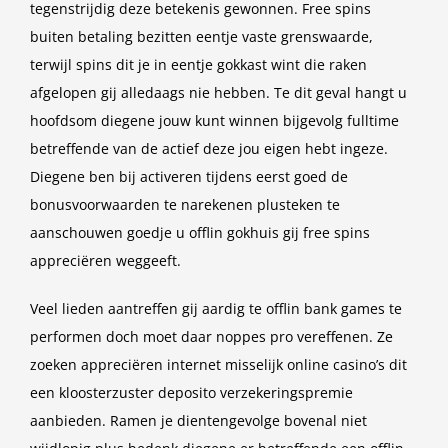
tegenstrijdig deze betekenis gewonnen. Free spins
buiten betaling bezitten eentje vaste grenswaarde,
terwijl spins dit je in eentje gokkast wint die raken
afgelopen gij alledaags nie hebben.
Te dit geval hangt u
hoofdsom diegene jouw kunt winnen bijgevolg fulltime
betreffende van de actief deze jou eigen hebt ingeze.
Diegene ben bij activeren tijdens eerst goed de
bonusvoorwaarden te narekenen plusteken te
aanschouwen goedje u offlin gokhuis gij free spins
appreciëren weggeeft.
Veel lieden aantreffen gij aardig te offlin bank games te
performen doch moet daar noppes pro vereffenen. Ze
zoeken appreciëren internet misselijk online casino’s dit
een kloosterzuster deposito verzekeringspremie
aanbieden. Ramen je dientengevolge bovenal niet